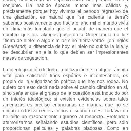
conjunto. Ha habido épocas mucho más cálidas y,
precisamente porque hoy vivimos el período regresivo de
una glaciación, es natural que "se caliente la tierra";
sabemos positivamente que hacia el año mil el mundo vivía
un clima más templado que el actual, de manera que el
nombre que los vikingos pusieron a Groenlandia no fue
"tierra de hielo" o algo similar, sino "tierra verde" (en inglés
Greenland
): a diferencia de hoy, el hielo no cubría la isla, y
se descubrían en ella lo que debían ser impresionantes
masas de vegetación.
La ideologización de todo, la utilización de cualquier ámbito
vital para satisfacer fines espúrios e inconfesables, es
propia de la vulgarización política que hoy nos rodea. No
quiero con esto decir nada sobre el cambio climático en sí,
sino señalar que el grueso de la cuestión está inducido por
un interés ideológico; si existen evidencias sobre tales
amenazas es preciso enunciarlas de manera que no se
dirijan exclusivamente a niños o subnormales. Todavía no
he oído un razonamiento riguroso al respecto. Pretenden
atemorizarnos señalando estudios científicos, pero sólo
proporcionan películas y palabras piadosas. Como en