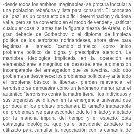
-desde todos los ámbitos imaginables- se procura inocular a
una población rebañuna y lista para consumir. El concepto
de "paz" es un constructo de difícil determinación y dudosa
valía, pero se ha convertido en el modo de vender y justificar
cualquier cosa; si antes fue la figura siniestra de Arafat, o la
gran debacle de Gorbachov, o el diploma de limpieza
política de los terroristas norirlandeses, ahora sirve para
legitimar el llamado "cambio climático" como único
problema político de digna y prescriptiva atención. La
maniobra ideológica implicada en la operación es
elemental: ante la magnitud del desastre, ante la dimensión
incomparable del armaggedon que se avecina, todo otro
problema se desvanece; los problemas políticos -y ante todo
el problema básico: la libertad- pierden relevancia; el
terrorismo se demuestra como un fenómeno menor ante el
auténtico "terrorismo contra la madre tierra"; los individuos y
sus urgencias se diluyen en la emergencia universal que
por doquier los profetas proclaman. El tamaño inabarcable
del problema sirve para esconder todo lo limitado y afectado
por la mancha impura del tiempo y el espacio. Esta
estrategia ideológica -que ya el presidente Zapatero ha
utilizado para camuflar la negociación con la camarilla de