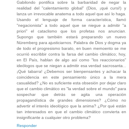
Gabilondo pontifica sobre la barbaridad de negar la
realidad del "calentamiento global" (Dios, ¡qué cursi!) y
lanza un irrevocable anatema a todo aquel que así lo haga.
Usando el lenguaje de forma característica, llamó
"negacionista" a todo aquel que se niegue a admitir "a
priori" el cataclismo que los profetas nos anuncian.
Supongo que también estará preparando un nuevo
Nüremberg para ajusticiarnos. Palabra de Dios y dogma ya
de todo el progresismo barato, en buen memoento se me
ocurrió escribbir contra la farsa del cambio climático; hoy,
en El País, hablan de algo así como "los reaccionarios"
ideólogos que se niegan a admitir esa verdad sacrosanta...
¡Qué tabarra! ¿Debemos ser bienpensantes y achacar la
coincidencia en este pensamiento único a la mera
casualidad? ¿No es suficiente esta obsesión por dejar claro
que el cambio climático es "la verdad sobre el mundo" para
sospechar que detrás se agita una operación
propagandística de grandes dimensiones? ¿Cómo no
advertir el interés ideológico que la anima? ¿Por qué están
tan interesados en que el cambio climático convierta en
insignificante a cualquier otro problema?
Responder