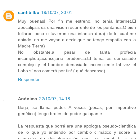
santibilbo
19/10/07, 20:01
Muy buenas! Por fin me estreno, no tenía Internet.El
apocalipsis es una visión recurrente de los puritanos.O bien
follaron poco o tuvieron una infancia dura( de lo cual me
apiado, no me vayan a decir que no tengo empatía con la
Madre Tierra)
No obstante,a pesar de tanta profecía
incumplida,aconsejaría prudencia:El tema es demasiado
complejo y el hombre demasiado inconsciente.Tal vez el
Lobo sí nos comerá por fin! ( qué descanso)
Responder
Anónimo
22/10/07, 14:18
Borja, se llama pudor. A veces (pocas, por imperativo
genético) tengo brotes de pudor galopante.
La respuesta que borré era una apología pseudo-científica
de lo que yo entiendo por cambio climático y sobre la
campaña de desinformación que hay montada a su