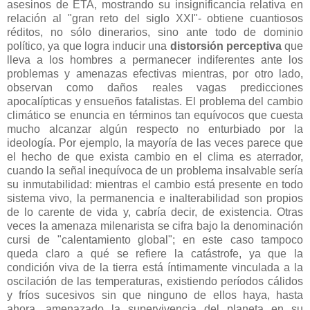
asesinos de ETA, mostrando su insignificancia relativa en
relación al "gran reto del siglo XXI"- obtiene cuantiosos
réditos, no sólo dinerarios, sino ante todo de dominio
político, ya que logra inducir una
distorsión perceptiva
que
lleva a los hombres a permanecer indiferentes ante los
problemas y amenazas efectivas mientras, por otro lado,
observan como daños reales vagas predicciones
apocalípticas y ensueños fatalistas. El problema del cambio
climático se enuncia en términos tan equívocos que cuesta
mucho alcanzar algún respecto no enturbiado por la
ideología. Por ejemplo, la mayoría de las veces parece que
el hecho de que exista cambio en el clima es aterrador,
cuando la señal inequívoca de un problema insalvable sería
su inmutabilidad: mientras el cambio está presente en todo
sistema vivo, la permanencia e inalterabilidad son propios
de lo carente de vida y, cabría decir, de existencia. Otras
veces la amenaza milenarista se cifra bajo la denominación
cursi de "calentamiento global"; en este caso tampoco
queda claro a qué se refiere la catástrofe, ya que la
condición viva de la tierra está íntimamente vinculada a la
oscilación de las temperaturas, existiendo períodos cálidos
y fríos sucesivos sin que ninguno de ellos haya, hasta
ahora, amenazado la supervivencia del planeta en su