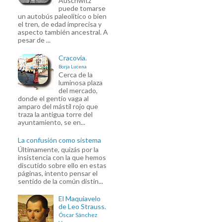
Auschwitz
puede tomarse
un autobús paleolítico o bien
el tren, de edad imprecisa y
aspecto también ancestral. A
pesar de ...
Cracovia.
Borja Lucena
Cerca de la
luminosa plaza
del mercado,
donde el gentío vaga al
amparo del mástil rojo que
traza la antigua torre del
ayuntamiento, se en...
La confusión como sistema
Últimamente, quizás por la
insistencia con la que hemos
discutido sobre ello en estas
páginas, intento pensar el
sentido de la común distin...
El Maquiavelo
de Leo Strauss.
Óscar Sánchez