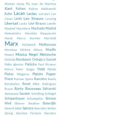
Alemán
Josep Pla
Juan de Mairena
Kant
Kelsen
Kojève
Kolakowski
Lacan
Laclau
Kuhn
Larrauri
Las
Leo Strauss
Lenin
Casas
Lessing
Libertad
Lévi-Strauss
Locke
Löwith
Machado
Madrid
Maalouf
MacIntyre
Maimónides
Mandela
Maquiavelo
Marat
Marco Aurelio
Marshall
Marx
Meillassoux
McDowell
Mouffe
Mendoza
Micheá
Miłosz
Música
Negri
Nietzsche
Mozart
Nussbaum
Ortega y Gasset
Nishida
Patócka
Pablo Iglesias
Paul Ricoeur
Pettit
Peirce
Peter Singer
Piketti
Platón
Pinker
Popper
Pitágoras
Priest
Rancière
Putnam
Quine
Rawls
Revel
Rendueles
Rilke
Rodriguez
Rorty
Rousseau
Safranski
Braun
Savater
Santayana
Schelling
Schlögel
Schopenhauer
Simone
Schumpeter
Weil
Sloterdjik
Skinner
Slezkine
Spinoza
Smend
Sokal
Stavrakis
Stefan
Zweig
Sánchez Ferlosio
Sócrates