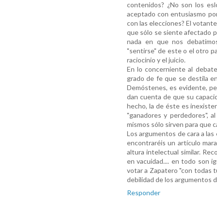
contenidos? ¿No son los esl
aceptado con entusiasmo por 
con las elecciones? El votant
que sólo se siente afectado por
nada en que nos debatimos
"sentirse" de este o el otro 
raciocinio y el juicio.
En lo concerniente al debate,
grado de fe que se destila e
Demóstenes, es evidente, pe
dan cuenta de que su capacid
hecho, la de éste es inexiste
"ganadores y perdedores", al 
mismos sólo sirven para que cad
Los argumentos de cara a las e
encontraréis un artículo mar
altura intelectual similar. R
en vacuidad.... en todo son ig
votar a Zapatero "con todas tu
debilidad de los argumentos de
Responder