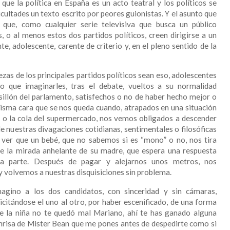
 que la política en España es un acto teatral y los políticos se
icultades un texto escrito por peores guionistas. Y el asunto que
ue, como cualquier serie televisiva que busca un público
s, o al menos estos dos partidos políticos, creen dirigirse a un
, adolescente, carente de criterio y, en el pleno sentido de la
zas de los principales partidos políticos sean eso, adolescentes
ngo que imaginarles, tras el debate, vueltos a su normalidad
l sillón del parlamento, satisfechos o no de haber hecho mejor o
 misma cara que se nos queda cuando, atrapados en una situación
or o la cola del supermercado, nos vemos obligados a descender
e nuestras divagaciones cotidianas, sentimentales o filosóficas
l ver que un bebé, que no sabemos si es “mono” o no, nos tira
e la mirada anhelante de su madre, que espera una respuesta
ra parte. Después de pagar y alejarnos unos metros, nos
y volvemos a nuestras disquisiciones sin problema.
magino a los dos
candidatos, con sinceridad y sin cámaras,
citándose el uno al otro, por haber escenificado, de una forma
de la niña no te quedó mal Mariano, ahí te has ganado alguna
 sonrisa de Mister Bean que me pones antes de despedirte como si