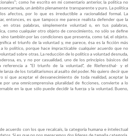
acionales"; como he escrito en mi comentario anterior, la política no
sencarnada, un ámbito plenamente transparente y puro. La política
os afectos, por lo que es irreductible a racionalidad formal. La
zar, entonces, es que tampoco me parece realista defender que la
o, en otras palabras, simplemente voluntad o, en tus palabras,
ítica, como cualquier otro objeto de conocimiento, no sólo se define
 sino también por las condiciones que presenta, como tal, el objeto.
gnifica el triunfo de la voluntad y, me parece, ésa es la ficción más
 a lo político, porque hace impracticable cualquier acuerdo que no
voluntad sobre otras. La reducción de lo político a voluntad desnuda,
oderosa, es, y no por casualidad, uno de los principios básicos del
a referencia a "El triunfo de la voluntad", de Riefensthal- y el
e lanza de los totalitarismos al asalto del poder. No quiero decir que
o sí que aceptar el desvanecimiento de toda realidad, aceptar la
le por una omnicomprensiva pluralidad de ficciones, convierte a lo
rnable en la que sólo puede decidir la fuerza y la voluntad. Bueno,
de acuerdo con los que recalcais, la categoria humana e intelectual
datos. Si es que no nos merecemos dos líderes de tamaña categoria.