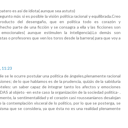
atero es así de idiota( aunque sea astuto)
gunto más si es posible la visión política racional y equilibrada.Creo
oducto del desengaño, que en política todo es corazón y
echo parte de una ficción y se consagra a ella y las ficciones son
y emocionales( aunque estimulen la inteligencia).Lo demás son
as o profesores que ven los toros desde la barrera( para que voy a
, 11:23
ie se le ocurre postular una política de ángeles,plenamente racional
iones; de lo que hablamos es de la prudencia, quizás de la sabiduría
óteles: un saber capaz de integrar tanto los afectos y emociones
S al objeto -en este caso la organización de la sociedad política- .
mente, la sentimentalidad y el corazón casi rousseanianos desalojan
 la contemplación visceral de lo político, por lo que se posterga, se
d misma que se considera, ya que ésta no es una realidad plenamente