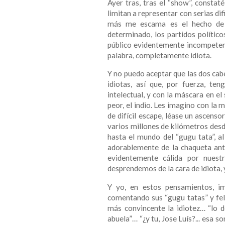
Ayer tras, tras el “show”, constaté
limitan a representar con serias dif
más me escama es el hecho de q
determinado, los partidos político
público evidentemente incompetente
palabra, completamente idiota.
Y no puedo aceptar que las dos cabe
idiotas, así que, por fuerza, te
intelectual, y con la máscara en e
peor, el indio. Les imagino con la
de difícil escape, léase un ascens
varios millones de kilómetros desd
hasta el mundo del “gugu tata”, a
adorablemente de la chaqueta ant
evidentemente cálida por nuest
desprendemos de la cara de idiota, 
Y yo, en estos pensamientos, i
comentando sus “gugu tatas” y feli
más convincente la idiotez… “lo 
abuela”… “¿y tu, Jose Luís?... esa