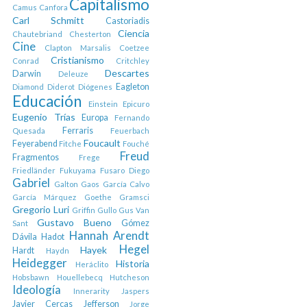
Capitalismo
Camus
Canfora
Carl Schmitt
Castoriadis
Ciencia
Chautebriand
Chesterton
Cine
Clapton Marsalis
Coetzee
Cristianismo
Conrad
Critchley
Descartes
Darwin
Deleuze
Eagleton
Diamond
Diderot
Diógenes
Educación
Einstein
Epicuro
Eugenio Trías
Europa
Fernando
Ferraris
Quesada
Feuerbach
Foucault
Feyerabend
Fitche
Fouché
Freud
Fragmentos
Frege
Friedländer
Fukuyama
Fusaro Diego
Gabriel
Galton
Gaos
García Calvo
García Márquez
Goethe
Gramsci
Gregorio Luri
Griffin
Gullo
Gus Van
Gustavo Bueno
Gómez
Sant
Hannah Arendt
Dávila
Hadot
Hegel
Hayek
Hardt
Haydn
Heidegger
Historia
Heráclito
Hobsbawn
Houellebecq
Hutcheson
Ideología
Innerarity
Jaspers
Javier Cercas
Jefferson
Jorge