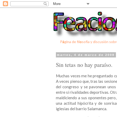
P
á
gina de fil
o
sofía y discusión sobr
martes, 4 de marzo de 2008
Sin tetas no hay paraíso.
Muchas veces me he preguntado cuá
A veces pienso que, tras las sesion
del congreso y se pavonean unos 
entre sí rivalidades deportivas. Ot
maldiciendo a sus oponentes pero,
una actitud hipócrita y de sonrisa
iglesias del barrio Salamanca.