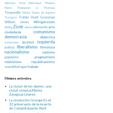
Sófocles
Tena Manrique
Thomas
Mann
Thompson J.J.
Thoreau
Tocqueville
Tolstoi
Tomás de Aquino
Trotski
Vasili Grossman
Trevijano
Wittgenstein
William James
Zizek
arte
alienación
Wittig
aborto
comunismo
ciudadanía
democracia
dialéctica
izquierda
igualdad
estoicismo
liberalismo
literatura
justicia
nacionalismo
nazismo
pragmatismo
populismo
relativismo
republicanismo
trabajo
sexualidad
sgae
Últimos artículos.
La ciutat de les dames: una
ciutat utòpica.Marisa
Zaragoza Linares
La revolución Grunge En el
32 aniversario de la muerte
de CobainEduardo Abril