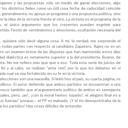
óganes y las propuestas sólo un medio de ganar elecciones, algo
los distintos fieles como un útil cuya fecha de caducidad coincide
e, generalmente, no apoya un programa y una propuesta política, sino
 la idea de la victoria frente al otro. La victoria es el programa de la
, el único argumento que los creyentes pueden esgrimir para
partido. Festín de sentimientos y emociones, ocultación necesaria del
 quisiera sólo decir alguna cosa. A mí, la verdad, me sorprende el
n todas partes con respecto al candidato Zapatero. Rajoy no es un
ro un examen breve de las disputas que han mantenido estos días
ad dialéctica es netamente superior a la del presidente. Bueno, de
nte. No me refiero más que que a eso. Toda esta serie de juicios de
fin y al cabo, se realizan "ante rem", por lo que los debates en sí
a cual se vea fortalecido en su fe en la victoria.
lecciónes son una maravilla. Si leéis hoy el país, su cuarta página, os
avilloso. El autor defiende que ambos partidos se encuentran a una
econoce también que el argumentario político de ambos es semejante
uales, pero, ¡ay!, ¡con la moral hemos topado!: el alegato final es a
s fuerzas" porque.... el PP es malvado. ¡Y el tío dewspotricaba de la
 los partidos! Hay cosas difíciles de entender.