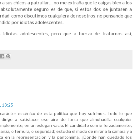
a sus chicos a patrullar… no me extraña que le caigas bien a los
 absolutamente seguro es de que, si estos dos se juntasen a
 verdad, como discutimos cualquiera de nosotros, no pensando que
ndido por idiotas adolescentes.
diotas adolescentes, pero que a fuerza de tratarnos así,
, 13:25
l carácter escénico de esta política que hoy sufrimos. Todo lo que
 dirige a satisfacer ese aire de farsa que almohadilla cualquier
simplemente, en un eslogan vacío. El candidato sonríe forzadamente;
ianza, o ternura, o seguridad; estudia el modo de mirar a la cámara y a
ota en la representación y la pantomima. ¿Dónde han quedado los