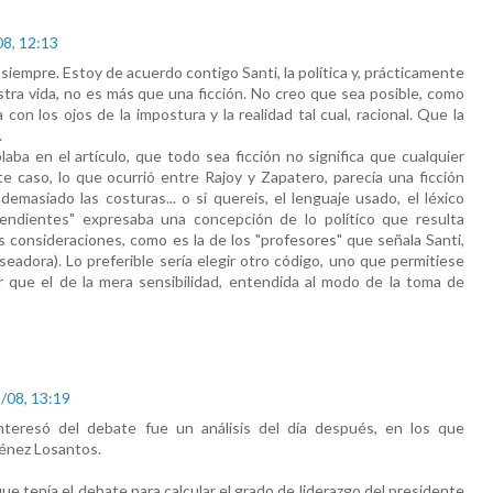
08, 12:13
iempre. Estoy de acuerdo contigo Santi, la política y, prácticamente
tra vida, no es más que una ficción. No creo que sea posible, como
a con los ojos de la impostura y la realidad tal cual, racional. Que la
.
laba en el artículo, que todo sea ficción no significa que cualquier
te caso, lo que ocurrió entre Rajoy y Zapatero, parecía una ficción
demasiado las costuras... o si quereis, el lenguaje usado, el léxico
endientes" expresaba una concepción de lo político que resulta
as consideraciones, como es la de los "profesores" que señala Santi,
lseadora). Lo preferible sería elegir otro código, uno que permitiese
que el de la mera sensibilidad, entendida al modo de la toma de
/08, 13:19
teresó del debate fue un análisis del día después, en los que
nénez Losantos.
que tenía el debate para calcular el grado de liderazgo del presidente