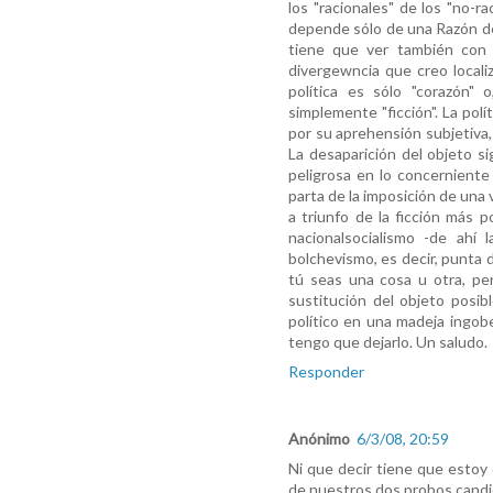
los "racionales" de los "no-r
depende sólo de una Razón de
tiene que ver también con l
divergewncia que creo locali
política es sólo "corazón" 
simplemente "ficción". La pol
por su aprehensión subjetiva,
La desaparición del objeto si
peligrosa en lo concerniente
parta de la imposición de una 
a triunfo de la ficción más p
nacionalsocialismo -de ahí l
bolchevismo, es decir, punta d
tú seas una cosa u otra, per
sustitución del objeto posib
político en una madeja ingobe
tengo que dejarlo. Un saludo.
Responder
Anónimo
6/3/08, 20:59
Ni que decir tiene que estoy 
de nuestros dos probos candi