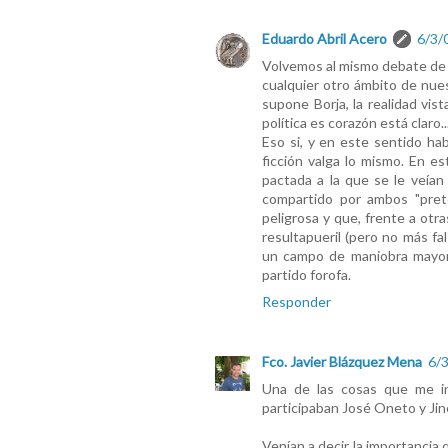
Eduardo Abril Acero
6/3/
Volvemos al mismo debate de s
cualquier otro ámbito de nues
supone Borja, la realidad vist
política es corazón está claro..
Eso si, y en este sentido hab
ficción valga lo mismo. En es
pactada a la que se le veían 
compartido por ambos "pret
peligrosa y que, frente a otr
resultapueril (pero no más fa
un campo de maniobra mayor 
partido forofa.
Responder
Fco. Javier Blázquez Mena
6/3
Una de las cosas que me in
participaban José Oneto y Ji
Venían a decir la importancia 