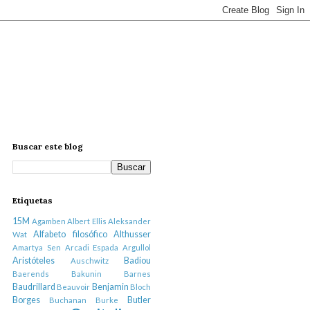
Buscar este blog
Etiquetas
15M
Agamben
Albert Ellis
Aleksander
Alfabeto filosófico
Althusser
Wat
Amartya Sen
Arcadi Espada
Argullol
Aristóteles
Badiou
Auschwitz
Baerends
Bakunin
Barnes
Baudrillard
Benjamin
Beauvoir
Bloch
Borges
Butler
Buchanan
Burke