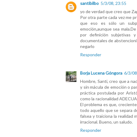
santibilbo
5/3/08, 23:55
yo de verdad que creo que Zap
Por otra parte cada vez me pre
que eso es sólo un subpr
emoción,aunque sea mala.De h
por definición subjetivas 
documentales de abstencionist
negarlo
Responder
Borja Lucena Góngora
6/3/08
Hombre, Santi, creo que a nad
y sin mácula de emoción o pas
práctica postulada por Arist
como la racionalidad ADECUADA
El problema es que, creciente
todo aquello que se separa de
falsea y traiciona la realida
irracional. Bueno, un saludo.
Responder