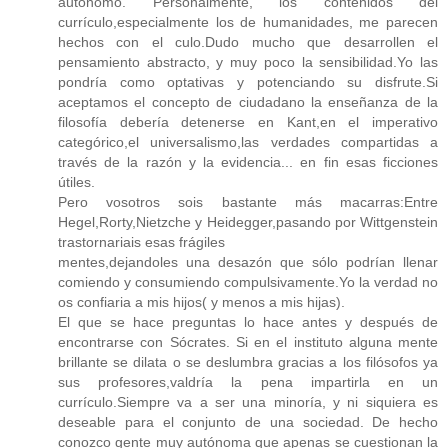
autónomo. Personalmente, los contenidos del
currículo,especialmente los de humanidades, me parecen
hechos con el culo.Dudo mucho que desarrollen el
pensamiento abstracto, y muy poco la sensibilidad.Yo las
pondría como optativas y potenciando su disfrute.Si
aceptamos el concepto de ciudadano la enseñanza de la
filosofía debería detenerse en Kant,en el imperativo
categórico,el universalismo,las verdades compartidas a
través de la razón y la evidencia... en fin esas ficciones
útiles.
Pero vosotros sois bastante más macarras:Entre
Hegel,Rorty,Nietzche y Heidegger,pasando por Wittgenstein
trastornariais esas frágiles
mentes,dejandoles una desazón que sólo podrían llenar
comiendo y consumiendo compulsivamente.Yo la verdad no
os confiaria a mis hijos( y menos a mis hijas).
El que se hace preguntas lo hace antes y después de
encontrarse con Sócrates. Si en el instituto alguna mente
brillante se dilata o se deslumbra gracias a los filósofos ya
sus profesores,valdría la pena impartirla en un
currículo.Siempre va a ser una minoría, y ni siquiera es
deseable para el conjunto de una sociedad. De hecho
conozco gente muy autónoma que apenas se cuestionan la