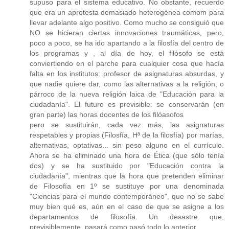
supuso para el sistema educativo. No obstante, recuerdo
que era un aprotesta demasiado heterogénea comom para
llevar adelante algo positivo. Como mucho se consiguió que
NO se hicieran ciertas innovaciones traumáticas, pero,
poco a poco, se ha ido apartando a la filosfía del centro de
los programas y , al día de hoy, el filósofo se está
conviertiendo en el parche para cualquier cosa que hacía
falta en los institutos: profesor de asignaturas absurdas, y
que nadie quiere dar, como las alternativas a la religión, o
párroco de la nueva religión laica de "Educación para la
ciudadanía". El futuro es previsible: se conservarán (en
gran parte) las horas docentes de los filóasofos
pero se sustituirán, cada vez más, las asignaturas
respetables y propias (Filosfía, Hª de la filosfía) por marías,
alternativas, optativas... sin peso alguno en el currículo.
Ahora se ha eliminado una hora de Ética (que sólo tenía
dos) y se ha sustituido por "Educación contra la
ciudadanía", mientras que la hora que pretenden eliminar
de Filosofía en 1º se sustituye por una denominada
"Ciencias para el mundo contemporáneo", que no se sabe
muy bien qué es, aún en el caso de que se asigne a los
departamentos de filosofía. Un desastre que,
previsiblemente, pasará como pasó todo lo anterior.