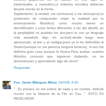
intelectuales, a mansalva.La máixima socrática deberían
llevarla escrita en la frente.
Septtembrini, la verdad, me conmueve( o me descojona) tu
pretensión de comprender mejor la realidad por tu
entrenamiento filosófico( como mucho tienes un
decodificador y unas lentes diferentes a las del albañil; en
la perplejidad os quedais los dos,pero tu con un lenguaje
más aseado(lo digo sin acritud).desde luego eres
apresurado, al leer y al castigar,pues yo ni he defendido al
Gestor(aunque no me parezca ninguna tontería), ni eso me
definiría gran cosa aunque lo hiciera.Para acabar, cuantos
filósofos conoceis que siguieran dudando, no se
domesticaran y aprendieran algo de otros?
Responder
Fco. Javier Blázquez Mena
24/2/08, 8:43
"...En primero no me enteré de nada y en cambio, disfruté
mucho con la Historia de la Filo en Cou..." -ESTO ES
REVELADOR.