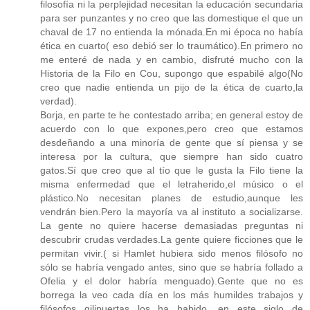
filosofía ni la perplejidad necesitan la educación secundaria
para ser punzantes y no creo que las domestique el que un
chaval de 17 no entienda la mónada.En mi época no había
ética en cuarto( eso debió ser lo traumático).En primero no
me enteré de nada y en cambio, disfruté mucho con la
Historia de la Filo en Cou, supongo que espabilé algo(No
creo que nadie entienda un pijo de la ética de cuarto,la
verdad).
Borja, en parte te he contestado arriba; en general estoy de
acuerdo con lo que expones,pero creo que estamos
desdeñando a una minoría de gente que sí piensa y se
interesa por la cultura, que siempre han sido cuatro
gatos.Sí que creo que al tío que le gusta la Filo tiene la
misma enfermedad que el letraherido,el músico o el
plástico.No necesitan planes de estudio,aunque les
vendrán bien.Pero la mayoría va al instituto a socializarse.
La gente no quiere hacerse demasiadas preguntas ni
descubrir crudas verdades.La gente quiere ficciones que le
permitan vivir.( si Hamlet hubiera sido menos filósofo no
sólo se habría vengado antes, sino que se habría follado a
Ofelia y el dolor habría menguado).Gente que no es
borrega la veo cada día en los más humildes trabajos y
filósofos gilipuertas los ha habido, en este siglo de