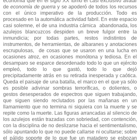
economía que en el siglo XX tomó el casi exclusivo avatar
de
economía de guerra
y se apoderó de todos los recursos
con el único imperativo de la producción. Todo es
procesado en la automática actividad fabril. En este espacio
casi solemne, el de una industria cárnica abandonada, los
azulejos blancuzcos despiden un breve fulgor entre la
inmundicia; por todas partes, restos indistintos de
instrumentos, de herramientas, de albaranes y anotaciones
escrupulosas, de cosas que se usaron en una lucha en
ocasiones atroz, en ocasiones monótona y tediosa. En el
desamparo se esparce desordenado todo lo que un ejército
empleó, todo lo que gastó, todo lo que dejó
precipitadamente atrás en su retirada inesperada y caótica.
Queda el paisaje de una batalla, el marco en el que ya sólo
es posible adivinar sombras terroríficas, o dolientes, o
gestos desesperados de espectros que siguen trabajando,
que siguen siendo reclutados por las mañanas en un
llamamiento que no termina ni siquiera con la muerte
y se
repite como la muerte. Las figuras arrancadas al silencio de
los azulejos están trazadas con sobriedad, con contención,
con la disciplina de no deslizarse hacia el sentimentalismo,
sólo apuntando lo que no puede callarse ni ocultarse; sobre
el pálido soporte de lo que fue un matadero se esbozan