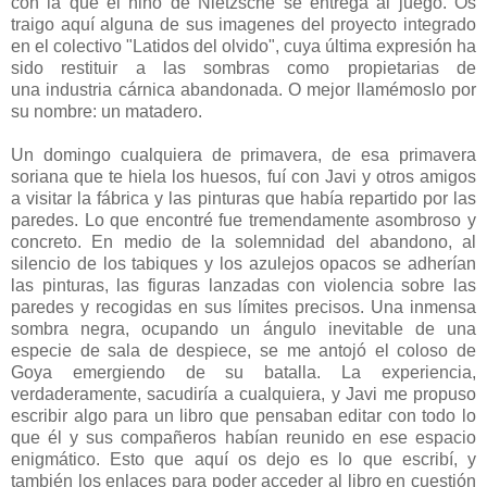
con la que el niño de Nietzsche se entrega al juego. Os
traigo aquí alguna de sus imagenes del proyecto integrado
en el colectivo "Latidos del olvido", cuya última expresión ha
sido restituir a las sombras como propietarias de
una industria cárnica abandonada. O mejor llamémoslo por
su nombre: un matadero.
Un domingo cualquiera de primavera, de esa primavera
soriana que te hiela los huesos, fuí con Javi y otros amigos
a visitar la fábrica y las pinturas que había repartido por las
paredes. Lo que encontré fue tremendamente asombroso y
concreto. En medio de la solemnidad del abandono, al
silencio de los tabiques y los azulejos opacos se adherían
las pinturas, las figuras lanzadas con violencia sobre las
paredes y recogidas en sus límites precisos. Una inmensa
sombra negra, ocupando un ángulo inevitable de una
especie de sala de despiece, se me antojó el coloso de
Goya emergiendo de su batalla. La experiencia,
verdaderamente, sacudiría a cualquiera, y Javi me propuso
escribir algo para un libro que pensaban editar con todo lo
que él y sus compañeros habían reunido en ese espacio
enigmático. Esto que aquí os dejo es lo que escribí, y
también los enlaces para poder acceder al libro en cuestión