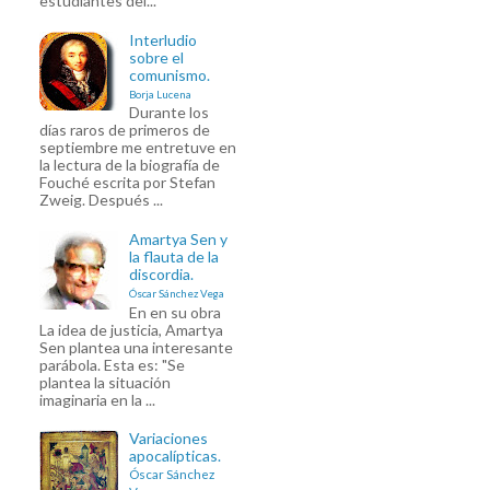
estudiantes del...
Interludio
sobre el
comunismo.
Borja Lucena
Durante los
días raros de primeros de
septiembre me entretuve en
la lectura de la biografía de
Fouché escrita por Stefan
Zweig. Después ...
Amartya Sen y
la flauta de la
discordia.
Óscar Sánchez Vega
En en su obra
La idea de justicia, Amartya
Sen plantea una interesante
parábola. Esta es: "Se
plantea la situación
imaginaria en la ...
Variaciones
apocalípticas.
Óscar Sánchez