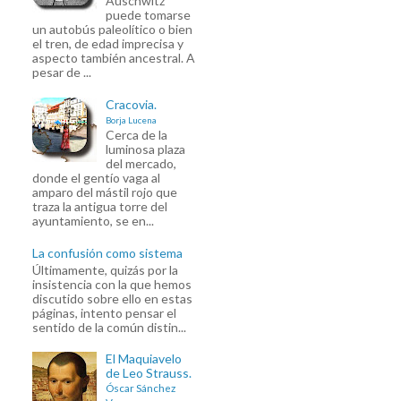
Auschwitz
puede tomarse
un autobús paleolítico o bien
el tren, de edad imprecisa y
aspecto también ancestral. A
pesar de ...
Cracovia.
Borja Lucena
Cerca de la
luminosa plaza
del mercado,
donde el gentío vaga al
amparo del mástil rojo que
traza la antigua torre del
ayuntamiento, se en...
La confusión como sistema
Últimamente, quizás por la
insistencia con la que hemos
discutido sobre ello en estas
páginas, intento pensar el
sentido de la común distin...
El Maquiavelo
de Leo Strauss.
Óscar Sánchez