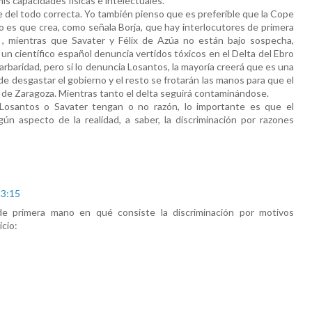
is capacidades físicas e intelectuales.
 del todo correcta. Yo también pienso que es preferible que la Cope
no es que crea, como señala Borja, que hay interlocutores de primera
, mientras que Savater y Félix de Azúa no están bajo sospecha,
 un científico español denuncia vertidos tóxicos en el Delta del Ebro
rbaridad, pero si lo denuncia Losantos, la mayoría creerá que es una
de desgastar el gobierno y el resto se frotarán las manos para que el
o de Zaragoza. Mientras tanto el delta seguirá contaminándose.
Losantos o Savater tengan o no razón, lo importante es que el
gún aspecto de la realidad, a saber, la discriminación por razones
23:15
 primera mano en qué consiste la discriminación por motivos
icio: