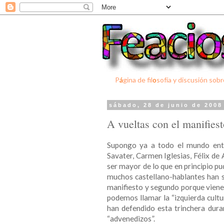
P
á
gina de fil
o
sofía y discusión sobr
sábado, 28 de junio de 2008
A vueltas con el manifiest
Supongo ya a todo el mundo en
Savater, Carmen Iglesias, Félix de 
ser mayor de lo que en principio p
muchos castellano-hablantes han su
manifiesto y segundo porque viene
podemos llamar la “izquierda cultur
han defendido esta trinchera duran
“advenedizos”.