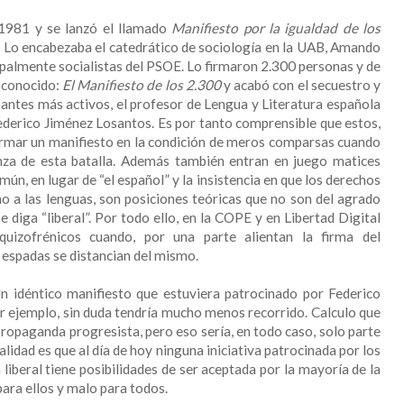
 1981 y se lanzó el llamado
Manifiesto por la igualdad de los
. Lo encabezaba el catedrático de sociología en la UAB, Amando
cipalmente socialistas del PSOE. Lo firmaron 2.300 personas y de
s conocido:
El Manifiesto de los 2.300
y acabó con el secuestro y
rmantes más activos, el profesor de Lengua y Literatura española
ederico Jiménez Losantos. Es por tanto comprensible que estos,
firmar un manifiesto en la condición de meros comparsas cuando
anza de esta batalla. Además también entran en juego matices
mún, en lugar de “el español” y la insistencia en que los derechos
o a las lenguas, son posiciones teóricas que no son del agrado
 diga “liberal”. Por todo ello, en la COPE y en Libertad Digital
uizofrénicos cuando, por una parte alientan la firma del
 espadas se distancian del mismo.
n idéntico manifiesto que estuviera patrocinado por Federico
r ejemplo, sin duda tendría mucho menos recorrido. Calculo que
a propaganda progresista, pero eso sería, en todo caso, solo parte
realidad es que al día de hoy ninguna iniciativa patrocinada por los
 liberal tiene posibilidades de ser aceptada por la mayoría de la
para ellos y malo para todos.