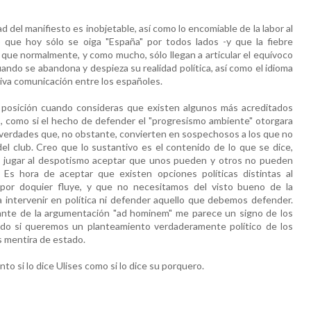
 del manifiesto es inobjetable, así como lo encomiable de la labor al
que hoy sólo se oiga "España" por todos lados -y que la fiebre
s que normalmente, y como mucho, sólo llegan a articular el equívoco
ando se abandona y despieza su realidad política, así como el idioma
tiva comunicación entre los españoles.
 posición cuando consideras que existen algunos más acreditados
o, como si el hecho de defender el "progresismo ambiente" otorgara
 verdades que, no obstante, convierten en sospechosos a los que no
l club. Creo que lo sustantivo es el contenido de lo que se dice,
es jugar al despotismo aceptar que unos pueden y otros no pueden
. Es hora de aceptar que existen opciones políticas distintas al
por doquier fluye, y que no necesitamos del visto bueno de la
a intervenir en política ni defender aquello que debemos defender.
ante de la argumentación "ad hominem" me parece un signo de los
do si queremos un planteamiento verdaderamente político de los
s mentira de estado.
to si lo dice Ulises como si lo dice su porquero.