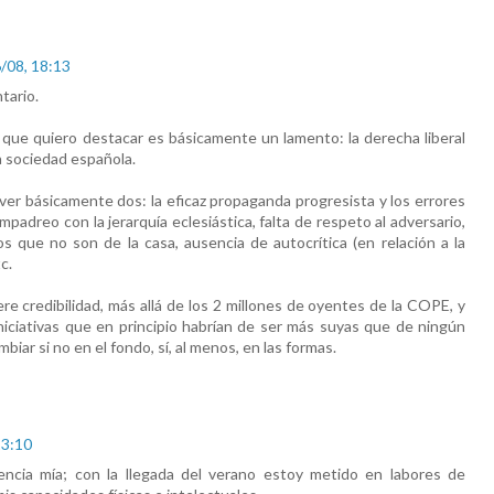
/08, 18:13
tario.
 que quiero destacar es básicamente un lamento: la derecha liberal
a sociedad española.
er básicamente dos: la eficaz propaganda progresista y los errores
padreo con la jerarquía eclesiástica, falta de respeto al adversario,
s que no son de la casa, ausencia de autocrítica (en relación a la
c.
ere credibilidad, más allá de los 2 millones de oyentes de la COPE, y
niciativas que en principio habrían de ser más suyas que de ningún
mbiar si no en el fondo, sí, al menos, en las formas.
23:10
ncia mía; con la llegada del verano estoy metido en labores de