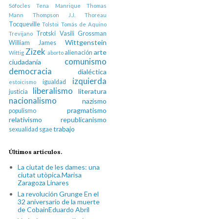
Sófocles
Tena Manrique
Thomas
Mann
Thompson J.J.
Thoreau
Tocqueville
Tolstoi
Tomás de Aquino
Trotski
Vasili Grossman
Trevijano
Wittgenstein
William James
Zizek
arte
alienación
Wittig
aborto
comunismo
ciudadanía
democracia
dialéctica
izquierda
igualdad
estoicismo
liberalismo
literatura
justicia
nacionalismo
nazismo
pragmatismo
populismo
relativismo
republicanismo
trabajo
sexualidad
sgae
Últimos artículos.
La ciutat de les dames: una
ciutat utòpica.Marisa
Zaragoza Linares
La revolución Grunge En el
32 aniversario de la muerte
de CobainEduardo Abril