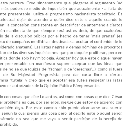
stra postura. Creo sinceramente que plegarse al argumento "ad
l más poderoso medio de imposición que actualmente - a falta de
e presentable- utiliza el progresismo nacionalista-totalitario. Es
telectual dejar de atender a quién dice esto o aquello cuando lo
en; la concesión consistente en descalificar de antemano a ciertos
ón manifiesta de que siempre será así, es decir, de que cualquiera
o de la discusión pública por el hecho de tener "mala prensa" (es
jeto de campañas mediáticas destinadas a ocultar el contenido de lo
iderado anatema). Las listas negras y demás nóminas de proscritos
bor de las diversas inquisiciones que por doquier proliferan, pero en
ítica donde sólo hay mitología. Aceptar hoy que este o aquel hayan
er presentable un manifiesto supone aceptar que las ideas que
 no sé qué (quizás de "fachas", o de "derechas"...), como si fuera
o de Su Majestad Progresista para dar carta libre a ciertos
na "tutela", y creo que es aceptar esa tutela respetar las listas
tavoces autorizados de la Opinión Pública Bienpensante.
rdo con cosas que dice Losantos, así como con cosas que dice César
 el problema es que, por ser ellos, niegue que estoy de acuerdo con
también digo. Por este camino sólo puede alcanzarse una suerte
 según la cual pienso una cosa pero, al decirlo este o aquel señor,
ármelo no sea que me vaya a sentir partícipe de la herejía de
prohibido.