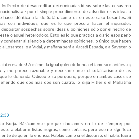
indirecto de desacreditar determinadas ideas sobre las cosas -en
nacionalista - por el simple procedimiento de adscribir esas ideas a
e hace idéntica a la de Satán, como es en este caso Losantos. Si
as con individuos, que es lo que procura hacer el inquisidor,
depositar sospechas sobre ideas u opiniones sólo por el hecho de
este o aquel heterodoxo. Esto es lo que practica a diario esos perio
r y condenar al silencio a determinadas opiniones, lo único que hacen
 a Losantos, o a Vidal, y mañana será a Arcadi Espada, o a Saveter, o
interesados! A mí me da igual quién defienda el famoso manifiesto;
 y me parece razonable y necesario ante el totalitarismo de las
l que lo defienda Odiseo o su porquero, porque en ambos casos se
defiendo que dos más dos son cuatro, lo diga Hitler o el Mahatma
22:33
o Borja. Básicamente porque chocamos en lo de siempre; por
sto a elaborar listas negras, como señalas, pero eso no signifoca
ente de quién lo enuncia. Hablas como si el discurso, el habla, fuera