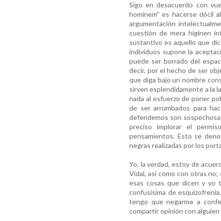
Sigo en desacuerdo con vue
hominem" es hacerse dócil a
argumentación intelectualment
cuestión de mera higinen in
sustantivo es aquello que dic
individuos supone la aceptaci
puede ser borrado del espaci
decir, por el hecho de ser ob
que diga bajo un nombre cons
sirven esplendidamente a la la
nada al esfuerzo de poner pol
de ser arrumbados para hac
defendemos son sospechosas de
preciso implorar el permis
pensamientos. Esto se denomi
negras realizadas por los por
Yo, la verdad, estoy de acue
Vidal, así como con otras no;
esas cosas que dicen y yo 
confusísima de esquizofrenia,
tengo que negarme a confes
compartir opinión con alguien 