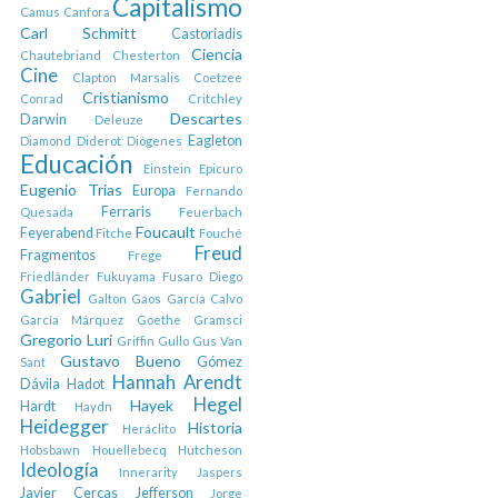
Capitalismo
Camus
Canfora
Carl Schmitt
Castoriadis
Ciencia
Chautebriand
Chesterton
Cine
Clapton Marsalis
Coetzee
Cristianismo
Conrad
Critchley
Descartes
Darwin
Deleuze
Eagleton
Diamond
Diderot
Diógenes
Educación
Einstein
Epicuro
Eugenio Trías
Europa
Fernando
Ferraris
Quesada
Feuerbach
Foucault
Feyerabend
Fitche
Fouché
Freud
Fragmentos
Frege
Friedländer
Fukuyama
Fusaro Diego
Gabriel
Galton
Gaos
García Calvo
García Márquez
Goethe
Gramsci
Gregorio Luri
Griffin
Gullo
Gus Van
Gustavo Bueno
Gómez
Sant
Hannah Arendt
Dávila
Hadot
Hegel
Hayek
Hardt
Haydn
Heidegger
Historia
Heráclito
Hobsbawn
Houellebecq
Hutcheson
Ideología
Innerarity
Jaspers
Javier Cercas
Jefferson
Jorge