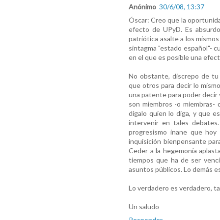
Anónimo
30/6/08, 13:37
Óscar: Creo que la oportunidad
efecto de UPyD. Es absurdo 
patriótica asalte a los mismo
sintagma "estado español"- cu
en el que es posible una efec
No obstante, discrepo de tu
que otros para decir lo mism
una patente para poder decir
son miembros -o miembras- de
dígalo quien lo diga, y que 
intervenir en tales debates
progresismo inane que hoy 
inquisición bienpensante par
Ceder a la hegemonía aplast
tiempos que ha de ser venci
asuntos públicos. Lo demás e
Lo verdadero es verdadero, tan
Un saludo
Responder