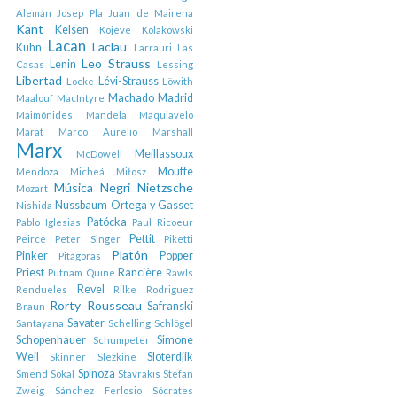
Alemán
Josep Pla
Juan de Mairena
Kant
Kelsen
Kojève
Kolakowski
Lacan
Laclau
Kuhn
Larrauri
Las
Leo Strauss
Lenin
Casas
Lessing
Libertad
Lévi-Strauss
Locke
Löwith
Machado
Madrid
Maalouf
MacIntyre
Maimónides
Mandela
Maquiavelo
Marat
Marco Aurelio
Marshall
Marx
Meillassoux
McDowell
Mouffe
Mendoza
Micheá
Miłosz
Música
Negri
Nietzsche
Mozart
Nussbaum
Ortega y Gasset
Nishida
Patócka
Pablo Iglesias
Paul Ricoeur
Pettit
Peirce
Peter Singer
Piketti
Platón
Pinker
Popper
Pitágoras
Priest
Rancière
Putnam
Quine
Rawls
Revel
Rendueles
Rilke
Rodriguez
Rorty
Rousseau
Safranski
Braun
Savater
Santayana
Schelling
Schlögel
Schopenhauer
Simone
Schumpeter
Weil
Sloterdjik
Skinner
Slezkine
Spinoza
Smend
Sokal
Stavrakis
Stefan
Zweig
Sánchez Ferlosio
Sócrates