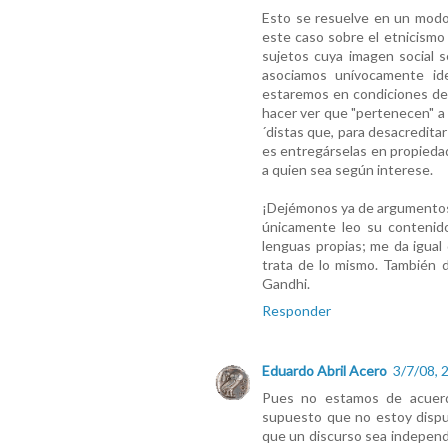
Esto se resuelve en un modo 
este caso sobre el etnicismo 
sujetos cuya imagen social s
asociamos unívocamente ide
estaremos en condiciones de 
hacer ver que "pertenecen" a 
´distas que, para desacredita
es entregárselas en propiedad
a quien sea según interese.
¡Dejémonos ya de argumentos 
únicamente leo su contenido
lenguas propias; me da igua
trata de lo mismo. También 
Gandhi.
Responder
Eduardo Abril Acero
3/7/08, 
Pues no estamos de acuerd
supuesto que no estoy dispue
que un discurso sea independi