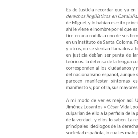
Es de justicia recordar que ya en
derechos lingüísticos en Cataluña
de Miguel, y lo habían escrito prin
ahí le viene el nombre por el que e
tiro en una rodilla a uno de sus fi
en un instituto de Santa Coloma, F
y otros, no se sientan llamados a 
en justicia debían ser punta de l
teóricos: la defensa de la lengua co
corresponden al los ciudadanos y n
del nacionalismo español, aunque se
parecen manifestar síntomas esq
manifiesto y, por otra, sus mayores
A mi modo de ver es mejor así. U
Jiménez Losantos y César Vidal, po
culparían de ello a la perfidia de l
de la verdad... y ellos lo saben. La 
principales ideólogos de la derecha
sociedad española, lo cual es malo 