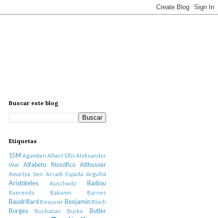
Buscar este blog
Etiquetas
15M
Agamben
Albert Ellis
Aleksander
Alfabeto filosófico
Althusser
Wat
Amartya Sen
Arcadi Espada
Argullol
Aristóteles
Badiou
Auschwitz
Baerends
Bakunin
Barnes
Baudrillard
Benjamin
Beauvoir
Bloch
Borges
Butler
Buchanan
Burke