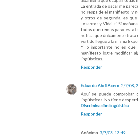
albañilería que ocupan todas m
La entrada de oscar me parece
no respalde el manifiesto; y 
y otros de segunda, es que 
Losantos y Vidal sí. Si mañana
todos querremos parar esta ba
noticía que únicamente trata 
vertido llegue a la misma Exp
Y lo importante no es que 
manifiesto logre modificar al
lingüísticas.
Responder
Eduardo Abril Acero
2/7/08, 
Aquí se puede comprobar de
lingüísticos. No tiene desperd
Discriminación lingüística
Responder
Anónimo
3/7/08, 13:49