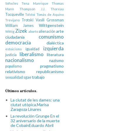
Sófocles
Tena Manrique
Thomas
Mann
Thompson J.J.
Thoreau
Tocqueville
Tolstoi
Tomás de Aquino
Trotski
Vasili Grossman
Trevijano
Wittgenstein
William James
Zizek
arte
alienación
Wittig
aborto
comunismo
ciudadanía
democracia
dialéctica
izquierda
igualdad
estoicismo
liberalismo
literatura
justicia
nacionalismo
nazismo
pragmatismo
populismo
relativismo
republicanismo
trabajo
sexualidad
sgae
Últimos artículos.
La ciutat de les dames: una
ciutat utòpica.Marisa
Zaragoza Linares
La revolución Grunge En el
32 aniversario de la muerte
de CobainEduardo Abril