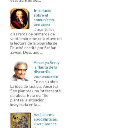
estudiantes del...
Interludio
sobre el
comunismo.
Borja Lucena
Durante los
días raros de primeros de
septiembre me entretuve en
la lectura de la biografía de
Fouché escrita por Stefan
Zweig. Después ...
Amartya Sen y
la flauta de la
discordia.
Óscar Sánchez Vega
En en su obra
La idea de justicia, Amartya
Sen plantea una interesante
parábola. Esta es: "Se
plantea la situación
imaginaria en la ...
Variaciones
apocalípticas.
Óscar Sánchez