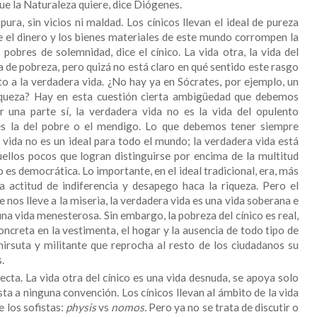
ue la Naturaleza quiere, dice Diógenes.
pura, sin vicios ni maldad. Los cínicos llevan el ideal de pureza
 el dinero y los bienes materiales de este mundo corrompen la
pobres de solemnidad, dice el cínico. La vida otra, la vida del
a de pobreza, pero quizá no está claro en qué sentido este rasgo
o a la verdadera vida. ¿No hay ya en Sócrates, por ejemplo, un
riqueza? Hay en esta cuestión cierta ambigüedad que debemos
 una parte sí, la verdadera vida no es la vida del opulento
s la del pobre o el mendigo. Lo que debemos tener siempre
 vida no es un ideal para todo el mundo; la verdadera vida está
ellos pocos que logran distinguirse por encima de la multitud
 es democrática. Lo importante, en el ideal tradicional, era, más
a actitud de indiferencia y desapego haca la riqueza. Pero el
 nos lleve a la miseria, la verdadera vida es una vida soberana e
na vida menesterosa. Sin embargo, la pobreza del cínico es real,
oncreta en la vestimenta, el hogar y la ausencia de todo tipo de
hirsuta y militante que reprocha al resto de los ciudadanos su
.
recta. La vida otra del cínico es una vida desnuda, se apoya solo
usta a ninguna convención. Los cínicos llevan al ámbito de la vida
e los sofistas:
physis
vs
nomos.
Pero ya no se trata de discutir o