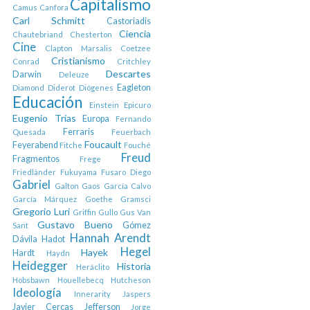
Capitalismo
Camus
Canfora
Carl Schmitt
Castoriadis
Ciencia
Chautebriand
Chesterton
Cine
Clapton Marsalis
Coetzee
Cristianismo
Conrad
Critchley
Descartes
Darwin
Deleuze
Eagleton
Diamond
Diderot
Diógenes
Educación
Einstein
Epicuro
Eugenio Trías
Europa
Fernando
Ferraris
Quesada
Feuerbach
Foucault
Feyerabend
Fitche
Fouché
Freud
Fragmentos
Frege
Friedländer
Fukuyama
Fusaro Diego
Gabriel
Galton
Gaos
García Calvo
García Márquez
Goethe
Gramsci
Gregorio Luri
Griffin
Gullo
Gus Van
Gustavo Bueno
Gómez
Sant
Hannah Arendt
Dávila
Hadot
Hegel
Hayek
Hardt
Haydn
Heidegger
Historia
Heráclito
Hobsbawn
Houellebecq
Hutcheson
Ideología
Innerarity
Jaspers
Javier Cercas
Jefferson
Jorge