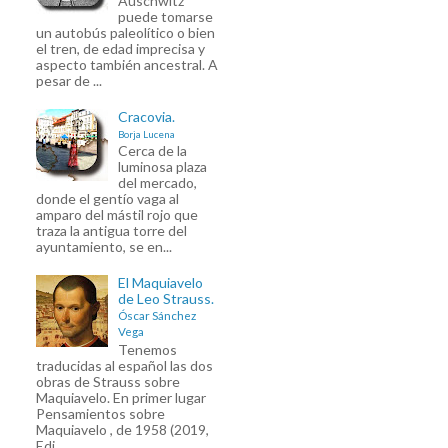
Auschwitz
puede tomarse
un autobús paleolítico o bien
el tren, de edad imprecisa y
aspecto también ancestral. A
pesar de ...
Cracovia.
Borja Lucena
Cerca de la
luminosa plaza
del mercado,
donde el gentío vaga al
amparo del mástil rojo que
traza la antigua torre del
ayuntamiento, se en...
El Maquiavelo
de Leo Strauss.
Óscar Sánchez
Vega
Tenemos
traducidas al español las dos
obras de Strauss sobre
Maquiavelo. En primer lugar
Pensamientos sobre
Maquiavelo , de 1958 (2019,
Edi...