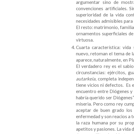
argumentar sino de mostr
convenciones artificiales. S
superioridad de la vida co
necesidades admisibles para e
El resto: matrimonio, familia
ornamentos superficiales de 
virtuosa.
Cuarta característica: vida 
nuevo, retoman el tema de la
aparece, naturalmente, en Pla
El verdadero rey es el sabio
circunstancias: ejércitos, gu
autarkeia
, completa indepen
tiene vicios ni defectos. Es 
encuentro entre Diógenes y A
habría querido ser Diógenes”.
miseria. Pero como rey cumpl
aceptar de buen grado los
enfermedad y son reacios a to
la raza humana por su propi
apetitos y pasiones. La vida d