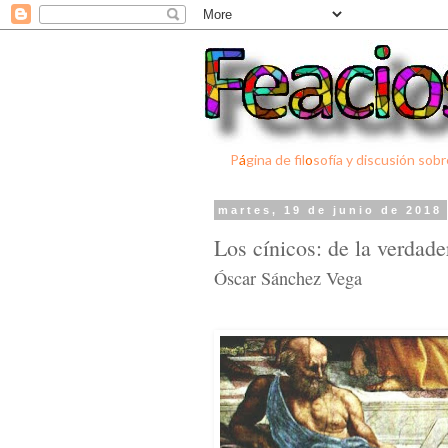
P
á
gina de fil
o
sofía y discusión sobr
martes, 19 de junio de 2018
Los cínicos: de la verdader
Óscar Sánchez Vega