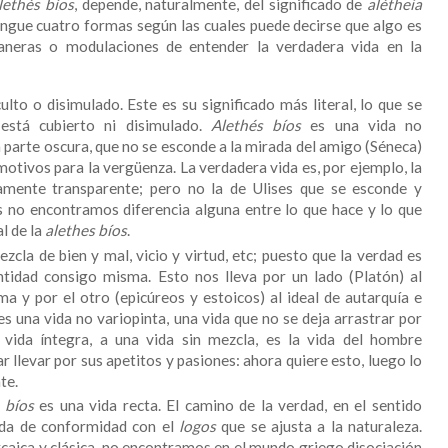
lethés bíos
, depende, naturalmente, del significado de
alétheia
tingue cuatro formas según las cuales puede decirse que algo es
neras o modulaciones de entender la verdadera vida en la
lto o disimulado. Este es su significado más literal, lo que se
está cubierto ni disimulado.
Alethés bíos
es una vida no
a parte oscura, que no se esconde a la mirada del amigo (Séneca)
 motivos para la vergüenza. La verdadera vida es, por ejemplo, la
amente transparente; pero no la de Ulises que se esconde y
 no encontramos diferencia alguna entre lo que hace y lo que
al de la
alethes bíos
.
ezcla de bien y mal, vicio y virtud, etc; puesto que la verdad es
ntidad consigo misma. Esto nos lleva por un lado (Platón) al
lma y por el otro (epicúreos y estoicos) al ideal de autarquía e
s una vida no variopinta, una vida que no se deja arrastrar por
 vida íntegra, a una vida sin mezcla, es la vida del hombre
r llevar por sus apetitos y pasiones: ahora quiere esto, luego lo
te.
s bíos
es una vida recta. El camino de la verdad, en el sentido
vida de conformidad con el
logos
que se ajusta a la naturaleza.
rcaica y clásica, no encontramos en el mundo griego disociación