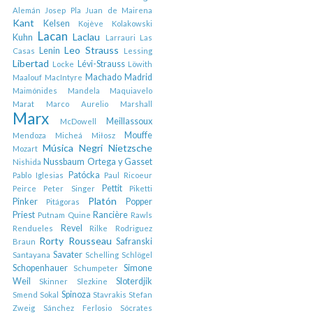
Alemán
Josep Pla
Juan de Mairena
Kant
Kelsen
Kojève
Kolakowski
Lacan
Laclau
Kuhn
Larrauri
Las
Leo Strauss
Lenin
Casas
Lessing
Libertad
Lévi-Strauss
Locke
Löwith
Machado
Madrid
Maalouf
MacIntyre
Maimónides
Mandela
Maquiavelo
Marat
Marco Aurelio
Marshall
Marx
Meillassoux
McDowell
Mouffe
Mendoza
Micheá
Miłosz
Música
Negri
Nietzsche
Mozart
Nussbaum
Ortega y Gasset
Nishida
Patócka
Pablo Iglesias
Paul Ricoeur
Pettit
Peirce
Peter Singer
Piketti
Platón
Pinker
Popper
Pitágoras
Priest
Rancière
Putnam
Quine
Rawls
Revel
Rendueles
Rilke
Rodriguez
Rorty
Rousseau
Safranski
Braun
Savater
Santayana
Schelling
Schlögel
Schopenhauer
Simone
Schumpeter
Weil
Sloterdjik
Skinner
Slezkine
Spinoza
Smend
Sokal
Stavrakis
Stefan
Zweig
Sánchez Ferlosio
Sócrates