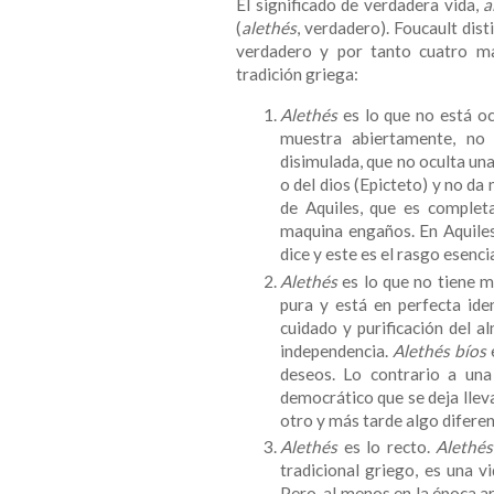
El significado de verdadera vida,
a
(
alethés
, verdadero). Foucault dis
verdadero y por tanto cuatro ma
tradición griega:
Alethés
es lo que no está ocu
muestra abiertamente, no 
disimulada, que no oculta un
o del dios (Epicteto) y no da
de Aquiles, que es complet
maquina engaños. En Aquiles
dice y este es el rasgo esenci
Alethés
es lo que no tiene m
pura y está en perfecta ide
cuidado y purificación del a
independencia.
Alethés bíos
e
deseos. Lo contrario a una
democrático que se deja lleva
otro y más tarde algo diferen
Alethés
es lo recto.
Alethé
tradicional griego, es una 
Pero, al menos en la época a