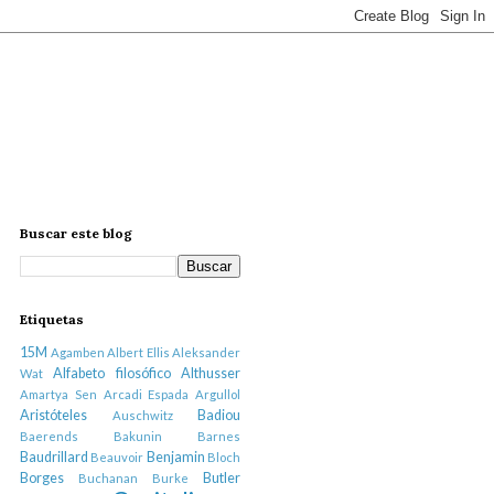
Buscar este blog
Etiquetas
15M
Agamben
Albert Ellis
Aleksander
Alfabeto filosófico
Althusser
Wat
Amartya Sen
Arcadi Espada
Argullol
Aristóteles
Badiou
Auschwitz
Baerends
Bakunin
Barnes
Baudrillard
Benjamin
Beauvoir
Bloch
Borges
Butler
Buchanan
Burke