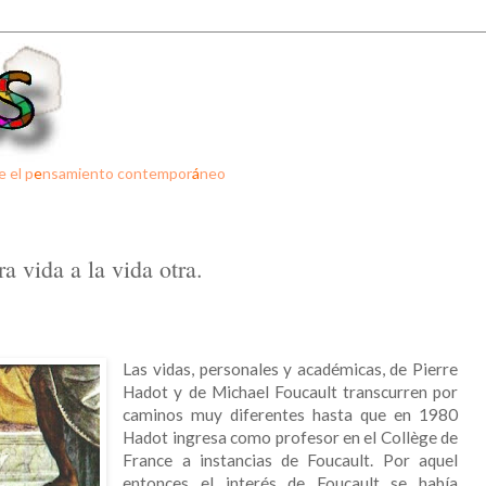
e el p
e
nsamiento contempor
á
neo
a vida a la vida otra.
Las vidas, personales y académicas, de Pierre
Hadot y de Michael Foucault transcurren por
caminos muy diferentes hasta que en 1980
Hadot ingresa como profesor en el Collège de
France a instancias de Foucault. Por aquel
entonces el interés de Foucault se había