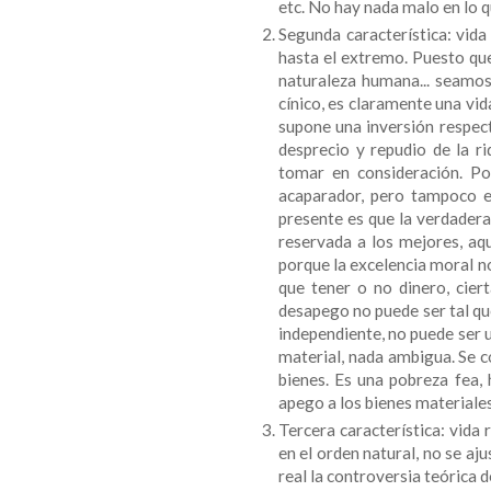
etc. No hay nada malo en lo q
Segunda característica: vida 
hasta el extremo. Puesto que
naturaleza humana... seamos 
cínico, es claramente una vid
supone una inversión respect
desprecio y repudio de la 
tomar en consideración. Por
acaparador, pero tampoco e
presente es que la verdadera
reservada a los mejores, aqu
porque la excelencia moral no
que tener o no dinero, ciert
desapego no puede ser tal que
independiente, no puede ser u
material, nada ambigua. Se c
bienes. Es una pobreza fea, 
apego a los bienes materiales
Tercera característica: vida 
en el orden natural, no se aj
real la controversia teórica d