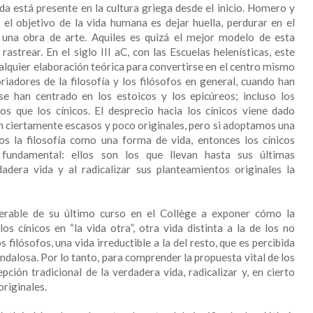
a está presente en la cultura griega desde el inicio. Homero y
 el objetivo de la vida humana es dejar huella, perdurar en el
a una obra de arte. Aquiles es quizá el mejor modelo de esta
astrear. En el siglo III aC, con las Escuelas helenísticas, este
ualquier elaboración teórica para convertirse en el centro mismo
toriadores de la filosofía y los filósofos en general, cuando han
se han centrado en los estoicos y los epicúreos; incluso los
s que los cínicos. El desprecio hacia los cínicos viene dado
on ciertamente escasos y poco originales, pero si adoptamos una
os la filosofía como una forma de vida, entonces los cínicos
fundamental: ellos son los que llevan hasta sus últimas
adera vida y al radicalizar sus planteamientos originales la
derable de su último curso en el Collège a exponer cómo la
s cínicos en “la vida otra”, otra vida distinta a la de los no
s filósofos, una vida irreductible a la del resto, que es percibida
ndalosa. Por lo tanto, para comprender la propuesta vital de los
pción tradicional de la verdadera vida, radicalizar y, en cierto
originales.