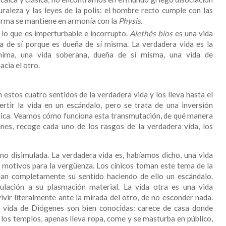
uraleza y las leyes de la polis: el hombre recto cumple con las
 forma se mantiene en armonía con la
Physis.
 lo que es imperturbable e incorrupto.
Alethés bíos
es una vida
a de sí porque es dueña de sí misma. La verdadera vida es la
ima, una vida soberana, dueña de sí misma, una vida de
cia el otro.
 estos cuatro sentidos de la verdadera vida y los lleva hasta el
ertir la vida en un escándalo, pero se trata de una inversión
rica. Veamos cómo funciona esta transmutación, de qué manera
enes, recoge cada uno de los rasgos de la verdadera vida, los
 no disimulada. La verdadera vida es, habíamos dicho, una vida
 motivos para la vergüenza. Los cínicos toman este tema de la
bian completamente su sentido haciendo de ello un escándalo.
mulación a su plasmación material. La vida otra es una vida
ivir literalmente ante la mirada del otro, de no esconder nada.
a vida de Diógenes son bien conocidas: carece de casa donde
 y los templos, apenas lleva ropa, come y se masturba en público,