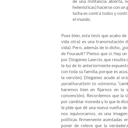
de una militancia abierta, n
helenísticas) hacerse con un 
lucha es contra todos y cont
el mundo.
Pues bien, esta tesis que acabo de 
vida otra) es una transmutación de
vida). Pero, además de lo dicho, ¿
de Foucault? Pienso que sí. Hay un
por Diogenes Laercio, que resulta 
la luz de lo anteriormente expuest
con toda su familia, porque es acu
la versión). Diógenes acude al orá
parakharattein to nómisma
, “cam
haremos bien en fijarnos en la s
convención). Recordemos que la si
por cambiar moneda y lo que le dic
le pide que dé una nueva vuelta de
nos equivocamos, es una imagen
políticas firmemente asentadas e
poner de releve que la verdadera