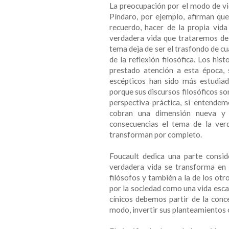
La preocupación por el modo de vid
Píndaro, por ejemplo, afirman que
recuerdo, hacer de la propia vid
verdadera vida que trataremos de r
tema deja de ser el trasfondo de c
de la reflexión filosófica. Los his
prestado atención a esta época, 
escépticos han sido más estudiado
porque sus discursos filosóficos s
perspectiva práctica, si entendem
cobran una dimensión nueva y 
consecuencias el tema de la verd
transforman por completo.
Foucault dedica una parte consi
verdadera vida se transforma en lo
filósofos y también a la de los otro
por la sociedad como una vida esca
cínicos debemos partir de la conce
modo, invertir sus planteamientos 