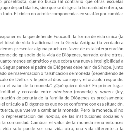
o proselitista, que no busca (al contrario que otras escuelas
grupo de partidarios, sino que se dirige a la humanidad entera; su
ra todo. El cínico no admite componendas en su afán por cambiar
exponer es la que defiende Foucault: la forma de vida cínica (la
l ideal de vida tradicional en la Grecia Antigua (la verdadera
podemos presentar alguna prueba en favor de esta interpretación
 conocido episodio de la vida de Diógenes, narrado, entre otros,
cuanto menos enigmático y que cobra una nueva inteligibilidad a
o. Según parece el padre de Diógenes debe huir de Sínope, junto
sado de malversación o falsificación de moneda (dependiendo de
culo de Delfos y le pide al dios consejo y el oráculo responde:
bia el valor de la moneda”. ¿Qué quiere decir? En primer lugar
imilitud y cercanía entre
nómisma
(moneda) y
nomos
(ley,
tuación de penuria de la familia de Diógenes es precisamente
e el oráculo a Diógenes es que no se conforme con esa situación,
 tuerca, que vuelva a cambiar la moneda. Pero la moneda, si no
 o representación del
nomos
, de las instituciones sociales y
n la comunidad. Cambiar el valor de la moneda sería entonces
 vida solo puede ser una vida otra, una vida diferente a la