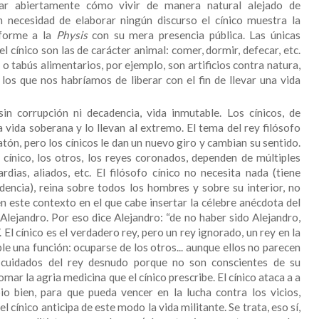
ar abiertamente cómo vivir de manera natural alejado de
in necesidad de elaborar ningún discurso el cínico muestra la
nforme a la
Physis
con su mera presencia pública. Las únicas
l cínico son las de carácter animal: comer, dormir, defecar, etc.
 o tabús alimentarios, por ejemplo, son artificios contra natura,
los que nos habríamos de liberar con el fin de llevar una vida
sin corrupción ni decadencia, vida inmutable. Los cínicos, de
 vida soberana y lo llevan al extremo. El tema del rey filósofo
tón, pero los cínicos le dan un nuevo giro y cambian su sentido.
 cínico, los otros, los reyes coronados, dependen de múltiples
ardias, aliados, etc. El filósofo cínico no necesita nada (tiene
dencia), reina sobre todos los hombres y sobre su interior, no
en este contexto en el que cabe insertar la célebre anécdota del
lejandro. Por eso dice Alejandro: “de no haber sido Alejandro,
 El cínico es el verdadero rey, pero un rey ignorado, un rey en la
e una función: ocuparse de los otros... aunque ellos no parecen
 cuidados del rey desnudo porque no son conscientes de su
mar la agria medicina que el cínico prescribe. El cínico ataca a a
o bien, para que pueda vencer en la lucha contra los vicios,
el cínico anticipa de este modo la vida militante. Se trata, eso sí,