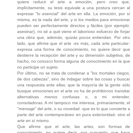
quiere reducir el arte a emoción, pero creo que,
implícitamente, su tesis equivale a una postura cercan al
expresar "lo esencial" del arte en ella. La emoción, por sí
misma, es la nada del arte, y si los medios para emocionar
pueden ser perfectamente directos y fáciles (por ejemplo:
asesinar), no sé a qué viene el laborioso esfuerzo de forjar
una obra que, además, quizás pocos entiendan. Por otro
lado, que afirme que el arte -es más, cada arte particular-
expresa una forma de conocimiento, no quiere decir que
destierre la recepción del arte y su dimensión subjetiva; de
hacho, no conozco forma alguna de conocimiento en la que
no participe un sujeto.
Por último, no se trata de condenar a "los mortales ciegos,
de dos cabezas", sino de indagar sobre las cosas y buscar
una respuesta ante ellas; que la mayoría de la gente sólo
busque emociones en el arte no ha de prohibirnos transitar
alternativas menos confusas o, a mi entender,
consoladoras. A mí tampoco me interesa, primariamente, el
"mensaje" del arte, o su novedad -que es lo que convierte a
parte del arte contemporáneo en pura exterioridad- sino el
arte en sí mismo.
Que afirme que el arte, las artes, son formas de
conocimiento, no quiere decir -por supuesto- que haya