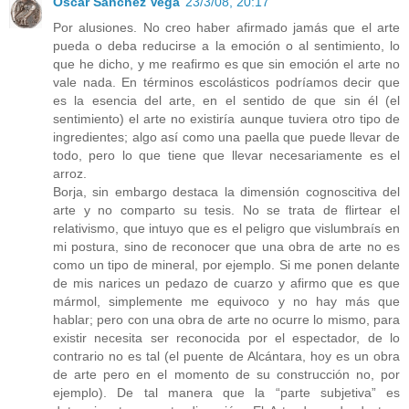
Óscar Sánchez Vega
23/3/08, 20:17
Por alusiones. No creo haber afirmado jamás que el arte
pueda o deba reducirse a la emoción o al sentimiento, lo
que he dicho, y me reafirmo es que sin emoción el arte no
vale nada. En términos escolásticos podríamos decir que
es la esencia del arte, en el sentido de que sin él (el
sentimiento) el arte no existiría aunque tuviera otro tipo de
ingredientes; algo así como una paella que puede llevar de
todo, pero lo que tiene que llevar necesariamente es el
arroz.
Borja, sin embargo destaca la dimensión cognoscitiva del
arte y no comparto su tesis. No se trata de flirtear el
relativismo, que intuyo que es el peligro que vislumbraís en
mi postura, sino de reconocer que una obra de arte no es
como un tipo de mineral, por ejemplo. Si me ponen delante
de mis narices un pedazo de cuarzo y afirmo que es que
mármol, simplemente me equivoco y no hay más que
hablar; pero con una obra de arte no ocurre lo mismo, para
existir necesita ser reconocida por el espectador, de lo
contrario no es tal (el puente de Alcántara, hoy es un obra
de arte pero en el momento de su construcción no, por
ejemplo). De tal manera que la “parte subjetiva” es