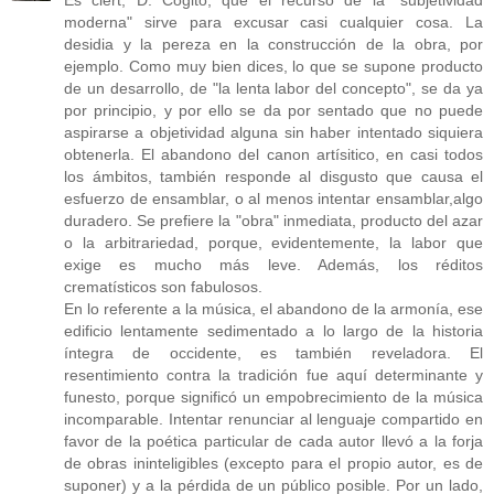
Es ciert, D. Cógito, que el recurso de la "subjetividad
moderna" sirve para excusar casi cualquier cosa. La
desidia y la pereza en la construcción de la obra, por
ejemplo. Como muy bien dices, lo que se supone producto
de un desarrollo, de "la lenta labor del concepto", se da ya
por principio, y por ello se da por sentado que no puede
aspirarse a objetividad alguna sin haber intentado siquiera
obtenerla. El abandono del canon artísitico, en casi todos
los ámbitos, también responde al disgusto que causa el
esfuerzo de ensamblar, o al menos intentar ensamblar,algo
duradero. Se prefiere la "obra" inmediata, producto del azar
o la arbitrariedad, porque, evidentemente, la labor que
exige es mucho más leve. Además, los réditos
crematísticos son fabulosos.
En lo referente a la música, el abandono de la armonía, ese
edificio lentamente sedimentado a lo largo de la historia
íntegra de occidente, es también reveladora. El
resentimiento contra la tradición fue aquí determinante y
funesto, porque significó un empobrecimiento de la música
incomparable. Intentar renunciar al lenguaje compartido en
favor de la poética particular de cada autor llevó a la forja
de obras ininteligibles (excepto para el propio autor, es de
suponer) y a la pérdida de un público posible. Por un lado,