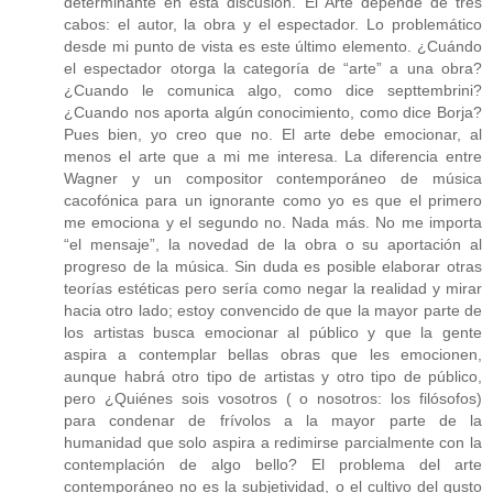
determinante en esta discusión. El Arte depende de tres
cabos: el autor, la obra y el espectador. Lo problemático
desde mi punto de vista es este último elemento. ¿Cuándo
el espectador otorga la categoría de “arte” a una obra?
¿Cuando le comunica algo, como dice septtembrini?
¿Cuando nos aporta algún conocimiento, como dice Borja?
Pues bien, yo creo que no. El arte debe emocionar, al
menos el arte que a mi me interesa. La diferencia entre
Wagner y un compositor contemporáneo de música
cacofónica para un ignorante como yo es que el primero
me emociona y el segundo no. Nada más. No me importa
“el mensaje”, la novedad de la obra o su aportación al
progreso de la música. Sin duda es posible elaborar otras
teorías estéticas pero sería como negar la realidad y mirar
hacia otro lado; estoy convencido de que la mayor parte de
los artistas busca emocionar al público y que la gente
aspira a contemplar bellas obras que les emocionen,
aunque habrá otro tipo de artistas y otro tipo de público,
pero ¿Quiénes sois vosotros ( o nosotros: los filósofos)
para condenar de frívolos a la mayor parte de la
humanidad que solo aspira a redimirse parcialmente con la
contemplación de algo bello? El problema del arte
contemporáneo no es la subjetividad, o el cultivo del gusto