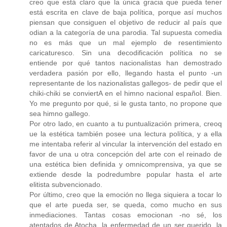
creo que está claro que la única gracia que pueda tener
está escrita en clave de baja política, porque así muchos
piensan que consiguen el objetivo de reducir al país que
odian a la categoría de una parodia. Tal supuesta comedia
no es más que un mal ejemplo de resentimiento
caricaturesco. Sin una decodificación política no se
entiende por qué tantos nacionalistas han demostrado
verdadera pasión por ello, llegando hasta el punto -un
representante de los nazionalistas gallegos- de pedir que el
chiki-chiki se conviertA en el himno nacional español. Bien.
Yo me pregunto por qué, si le gusta tanto, no propone que
sea himno gallego.
Por otro lado, en cuanto a tu puntualización primera, creoq
ue la estética también posee una lectura política, y a ella
me intentaba referir al vincular la intervención del estado en
favor de una u otra concepción del arte con el reinado de
una estética bien definida y omnicomprensiva, ya que se
extiende desde la podredumbre popular hasta el arte
elitista subvencionado.
Por último, creo que la emoción no llega siquiera a tocar lo
que el arte pueda ser, se queda, como mucho en sus
inmediaciones. Tantas cosas emocionan -no sé, los
atentados de Atocha, la enfermedad de un ser querido, la