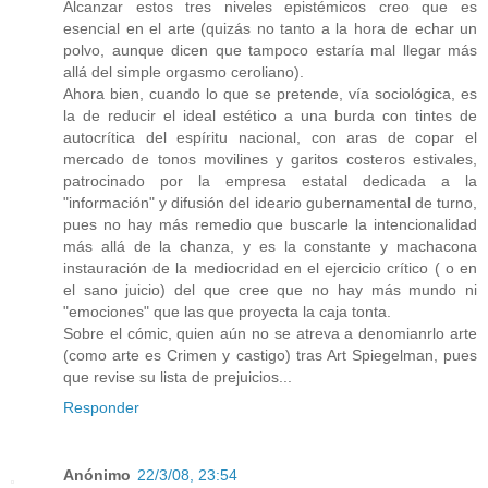
Alcanzar estos tres niveles epistémicos creo que es
esencial en el arte (quizás no tanto a la hora de echar un
polvo, aunque dicen que tampoco estaría mal llegar más
allá del simple orgasmo ceroliano).
Ahora bien, cuando lo que se pretende, vía sociológica, es
la de reducir el ideal estético a una burda con tintes de
autocrítica del espíritu nacional, con aras de copar el
mercado de tonos movilines y garitos costeros estivales,
patrocinado por la empresa estatal dedicada a la
"información" y difusión del ideario gubernamental de turno,
pues no hay más remedio que buscarle la intencionalidad
más allá de la chanza, y es la constante y machacona
instauración de la mediocridad en el ejercicio crítico ( o en
el sano juicio) del que cree que no hay más mundo ni
"emociones" que las que proyecta la caja tonta.
Sobre el cómic, quien aún no se atreva a denomianrlo arte
(como arte es Crimen y castigo) tras Art Spiegelman, pues
que revise su lista de prejuicios...
Responder
Anónimo
22/3/08, 23:54