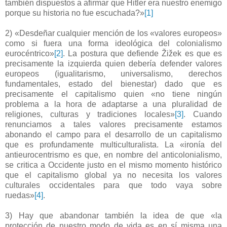
también dispuestos a afirmar que Hitler era nuestro enemigo
porque su historia no fue escuchada?»
[1]
2) «Desdeñar cualquier mención de los «valores europeos»
como si fuera una forma ideológica del colonialismo
eurocéntrico»
[2]
. La postura que defiende Žižek es que es
precisamente la izquierda quien debería defender valores
europeos (igualitarismo, universalismo, derechos
fundamentales, estado del bienestar) dado que es
precisamente el capitalismo quien «no tiene ningún
problema a la hora de adaptarse a una pluralidad de
religiones, culturas y tradiciones locales»
[3]
. Cuando
renunciamos a tales valores precisamente estamos
abonando el campo para el desarrollo de un capitalismo
que es profundamente multiculturalista. La «ironía del
antieurocentrismo es que, en nombre del anticolonialismo,
se critica a Occidente justo en el mismo momento histórico
que el capitalismo global ya no necesita los valores
culturales occidentales para que todo vaya sobre
ruedas»
[4]
.
3) Hay que abandonar también la idea de que «la
protección de nuestro modo de vida es en sí misma una