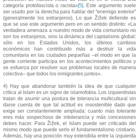
categoría protofascista o racista»
[5]
. Este argumento suele
ser usado por la derecha para hablar del “enemigo exterior”
(generalmente los extranjeros). Lo que Žižek defiende es
que se use este argumento pero en un sentido distinto: «La
verdadera amenaza a nuestro modo de vida comunitario no
son los extranjeros, sino la dinámica del capitalismo global:
sólo en los Estados Unidos, los últimos cambios
económicos han contribuido más a destruir la vida
comunitaria en las ciudades pequeñas –el modo en que la
gente corriente participa en los acontecimientos políticos y
se esfuerza por resolver sus problemas locales de manera
colectiva– que todos los inmigrantes juntos».
4) Hay que abandonar también la idea de que cualquier
crítica al Islam es un signo de islamofobia. Los izquierdistas
tratan de asumir una postura de tolerancia multicultural sin
darse cuenta de que tal actitud es insostenible dado que
exige ser constantemente ampliada: cuanto más tolerante
eres más sospechoso de intolerancia y más concesiones
debes hacer. Para Žižek, el Islam puede ser criticado del
mismo modo que puede serlo el fundamentalismo cristiano.
Además, hay una posición muy extendida entre la izquierda