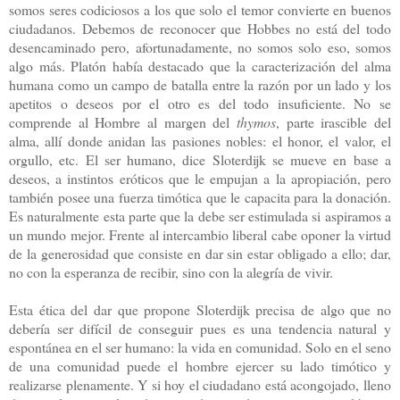
somos seres codiciosos a los que solo el temor convierte en buenos
ciudadanos. Debemos de reconocer que Hobbes no está del todo
desencaminado pero, afortunadamente, no somos solo eso, somos
algo más. Platón había destacado que la caracterización del alma
humana como un campo de batalla entre la razón por un lado y los
apetitos o deseos por el otro es del todo insuficiente. No se
comprende al Hombre al margen del
thymos
, parte irascible del
alma, allí donde anidan las pasiones nobles: el honor, el valor, el
orgullo, etc. El ser humano, dice Sloterdijk se mueve en base a
deseos, a instintos eróticos que le empujan a la apropiación, pero
también posee una fuerza timótica que le capacita para la donación.
Es naturalmente esta parte que la debe ser estimulada si aspiramos a
un mundo mejor. Frente al intercambio liberal cabe oponer la virtud
de la generosidad que consiste en dar sin estar obligado a ello; dar,
no con la esperanza de recibir, sino con la alegría de vivir.
Esta ética del dar que propone Sloterdijk precisa de algo que no
debería ser difícil de conseguir pues es una tendencia natural y
espontánea en el ser humano: la vida en comunidad. Solo en el seno
de una comunidad puede el hombre ejercer su lado timótico y
realizarse plenamente. Y si hoy el ciudadano está acongojado, lleno