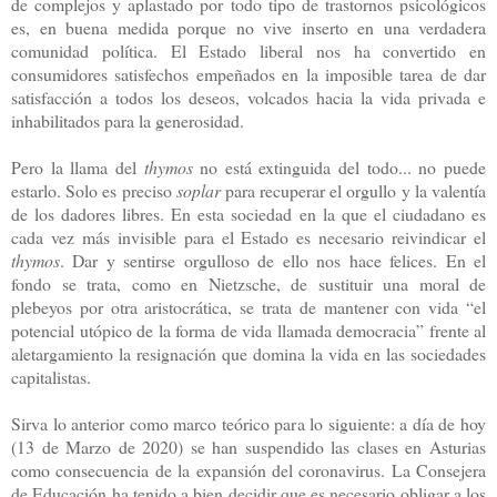
de complejos y aplastado por todo tipo de trastornos psicológicos
es, en buena medida porque no vive inserto en una verdadera
comunidad política. El Estado liberal nos ha convertido en
consumidores satisfechos empeñados en la imposible tarea de dar
satisfacción a todos los deseos, volcados hacia la vida privada e
inhabilitados para la generosidad.
Pero la llama del
thymos
no está extinguida del todo... no puede
estarlo. Solo es preciso
soplar
para recuperar el orgullo y la valentía
de los dadores libres. En esta sociedad en la que el ciudadano es
cada vez más invisible para el Estado es necesario reivindicar el
thymos
. Dar y sentirse orgulloso de ello nos hace felices. En el
fondo se trata, como en Nietzsche, de sustituir una moral de
plebeyos por otra aristocrática, se trata de mantener con vida “el
potencial utópico de la forma de vida llamada democracia” frente al
aletargamiento la resignación que domina la vida en las sociedades
capitalistas.
Sirva lo anterior como marco teórico para lo siguiente: a día de hoy
(13 de Marzo de 2020) se han suspendido las clases en Asturias
como consecuencia de la expansión del coronavirus. La Consejera
de Educación ha tenido a bien decidir que es necesario obligar a los