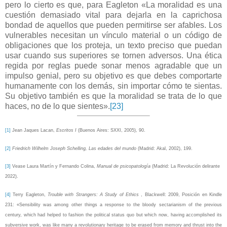
pero lo cierto es que, para Eagleton «La moralidad es una
cuestión demasiado vital para dejarla en la caprichosa
bondad de aquellos que pueden permitirse ser afables. Los
vulnerables necesitan un vínculo material o un código de
obligaciones que los proteja, un texto preciso que puedan
usar cuando sus superiores se tornen adversos. Una ética
regida por reglas puede sonar menos agradable que un
impulso genial, pero su objetivo es que debes comportarte
humanamente con los demás, sin importar cómo te sientas.
Su objetivo también es que la moralidad se trata de lo que
haces, no de lo que sientes».
[23]
[1]
Jean Jaques Lacan,
Escritos I
(Buenos Aires: SXXI, 2005),
90.
[2]
Friedrich Wilhelm Joseph Schelling, Las edades del mundo
(Madrid: Akal, 2002), 199.
[3]
Vease Laura Martín y Fernando Colina,
Manual de psicopatología
(Madrid: La Revolución delirante
2022).
[4]
Terry Eagleton,
Trouble with Strangers: A Study of Ethics
, Blackwell: 2009, Posición en Kindle
231: «
Sensibility was among other things a response to the bloody sectarianism of the previous
century, which had helped to fashion the political status quo but which now, having accomplished its
subversive work, was like many a revolutionary heritage to be erased from memory and thrust into the