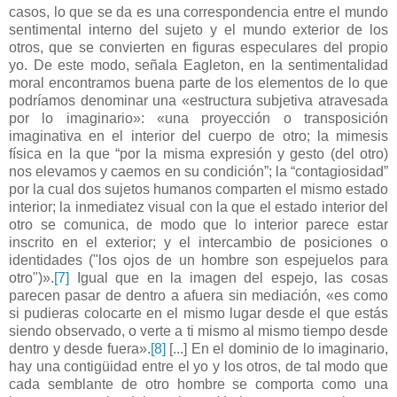
casos, lo que se da es una correspondencia entre el mundo
sentimental interno del sujeto y el mundo exterior de los
otros, que se convierten en figuras especulares del propio
yo. De este modo, señala Eagleton, en la sentimentalidad
moral encontramos buena parte de los elementos de lo que
podríamos denominar una «estructura subjetiva atravesada
por lo imaginario»: «una proyección o transposición
imaginativa en el interior del cuerpo de otro; la mimesis
física en la que “por la misma expresión y gesto (del otro)
nos elevamos y caemos en su condición”; la “contagiosidad”
por la cual dos sujetos humanos comparten el mismo estado
interior; la inmediatez visual con la que el estado interior del
otro se comunica, de modo que lo interior parece estar
inscrito en el exterior; y el intercambio de posiciones o
identidades ("los ojos de un hombre son espejuelos para
otro")».
[7]
Igual que en la imagen del espejo, las cosas
parecen pasar de dentro a afuera sin mediación, «es como
si pudieras colocarte en el mismo lugar desde el que estás
siendo observado, o verte a ti mismo al mismo tiempo desde
dentro y desde fuera».
[8]
[...] En el dominio de lo imaginario,
hay una contigüidad entre el yo y los otros, de tal modo que
cada semblante de otro hombre se comporta como una