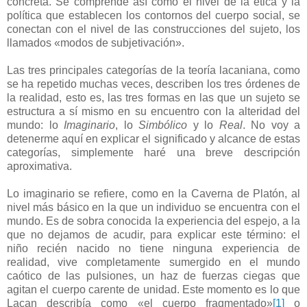
concreta. Se comprende así cómo el nivel de la ética y la
política que establecen los contornos del cuerpo social, se
conectan con el nivel de las construcciones del sujeto, los
llamados «modos de subjetivación».
Las tres principales categorías de la teoría lacaniana, como
se ha repetido muchas veces, describen los tres órdenes de
la realidad, esto es, las tres formas en las que un sujeto se
estructura a sí mismo en su encuentro con la alteridad del
mundo: lo
Imaginario
, lo
Simbólico
y lo
Real
. No voy a
detenerme aquí en explicar el significado y alcance de estas
categorías, simplemente haré una breve descripción
aproximativa.
Lo imaginario se refiere, como en la Caverna de Platón, al
nivel más básico en la que un individuo se encuentra con el
mundo. Es de sobra conocida la experiencia del espejo, a la
que no dejamos de acudir, para explicar este término: el
niño recién nacido no tiene ninguna experiencia de
realidad, vive completamente sumergido en el mundo
caótico de las pulsiones, un haz de fuerzas ciegas que
agitan el cuerpo carente de unidad. Este momento es lo que
Lacan describía como «el cuerpo fragmentado»
[1]
o