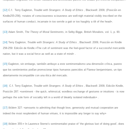
[12]
C.f.
Terry Eagleton,
Trouble with Strangers: A Study of Ethics
, Blackwell: 2009, (Posición en
Kindle255-256). «states of consciousness sciousness are well-nigh material visibly inscribed on the
surfaces of human conduct, incarnate in too servile a gait or too haughty a tilt of the head».
[13]
Adam Smith,
The Theory of Moral Sentiments
, in Selby-Bigge, British Moralists, vol. 1, p. 90.
[14]
Terry Eagleton,
Trouble with Strangers: A Study of Ethics
, Blackwell: 2009, Posición en Kindle
258-259: Edición de Kindle.«The cult of sentiment was the feel-good factor of a successful mercantile
nation, but it was a social force as well as a state of mind» .
[15]
Eagleton, sin embargo, también atribuye a este sentimentalismo una dimensión crítica, puesto
que los sentimientos podían promocionar tipos humanos parecidos al Flaneur benjaminiano, un tipo
abiertamente incompatible con una ética del mercado.
[16]
C.f. Terry Eagleton,
Trouble with Strangers: A Study of Ethics
, Blackwell: 2009, Edición Kindle,
Posición 287: «
sentiment - the quick, whimsical, wordless exchange of gestures or intuitions - is now
perhaps the sole form of sociality left in a world of bleakly isolated individuals» .
[17]
Ibídem
327: «
amounts to admitting that though love, generosity and mutual cooperation are
indeed the most resplendent of human virtues, it is impossible any longer to say why
»
[18]
Ibídem
355:«
In Laurence Sterne’s sentimentalist praise of 'the glorious lust of doing good’, does