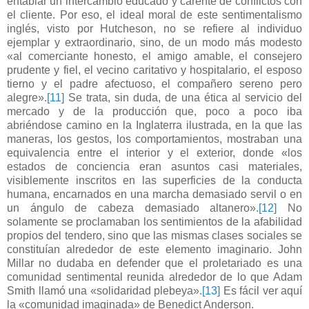
entablar un intercambio educado y carente de conflictos con
el cliente. Por eso, el ideal moral de este sentimentalismo
inglés, visto por Hutcheson, no se refiere al individuo
ejemplar y extraordinario, sino, de un modo más modesto
«al comerciante honesto, el amigo amable, el consejero
prudente y fiel, el vecino caritativo y hospitalario, el esposo
tierno y el padre afectuoso, el compañero sereno pero
alegre».
[11]
Se trata, sin duda, de una ética al servicio del
mercado y de la producción que, poco a poco iba
abriéndose camino en la Inglaterra ilustrada, en la que las
maneras, los gestos, los comportamientos, mostraban una
equivalencia entre el interior y el exterior, donde «los
estados de conciencia eran asuntos casi materiales,
visiblemente inscritos en las superficies de la conducta
humana, encarnados en una marcha demasiado servil o en
un ángulo de cabeza demasiado altanero».
[12]
No
solamente se proclamaban los sentimientos de la afabilidad
propios del tendero, sino que las mismas clases sociales se
constituían alrededor de este elemento imaginario. John
Millar no dudaba en defender que el proletariado es una
comunidad sentimental reunida alrededor de lo que Adam
Smith llamó una «solidaridad plebeya».
[13]
Es fácil ver aquí
la «comunidad imaginada» de Benedict Anderson.