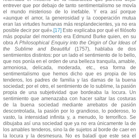
entrever que por debajo de tanto sentimentalismo se movía
el mundo misterioso de lo inefable. Y era así porque
«aunque el amor, la generosidad y la cooperación mutua
eran las virtudes humanas más resplandecientes, ya no era
posible decir por qué».
[17]
Esto explicaba por qué el filósofo
más popular del momento era Edmund Burke quien, en su
obra
A Philosophical Enquiry into the Origin of Our Ideas of
the Sublime and Beautiful
(1757), hablaba de dos
sentimientos distintos: por un lado el sentimiento de lo bello,
que nos ponía en el orden de una belleza tranquila, amable,
armoniosa, delicada, moderada, etc., esa forma de
sentimentalismo que hemos dicho que es propia de los
tenderos, los padres de familia y las damas de la buena
sociedad; por el otro, el sentimiento de lo sublime, la pasión
propia de una subjetividad que bordeaba la locura. Un
sentimiento que amenazaba con hacer saltar las costuras
de la buena sociedad mediante arrebatos de pasión
descontrolada, la pasión por lo grandioso, lo poderoso, lo
vasto, la intensidad infinita y, a menudo, lo terrorífico. Se
dibujaba así una sociedad que ya no era únicamente la de
los amables tenderos, sino la de sujetos al borde de caer en
la locura y la desmesura. No es baladí que este sea el