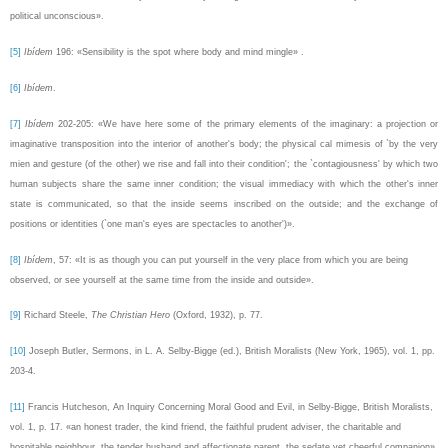
political unconscious».
[5]
Ibídem
196: «Sensibility is the spot where body and mind mingle» .
[6]
Ibídem
.
[7]
Ibídem
202-205: «We have here some of the primary elements of the imaginary: a projection or
imaginative transposition into the interior of another's body; the physical cal mimesis of `by the very
mien and gesture (of the other) we rise and fall into their condition'; the `contagiousness' by which two
human subjects share the same inner condition; the visual immediacy with which the other's inner
state is communicated, so that the inside seems inscribed on the outside; and the exchange of
positions or identities (`one man's eyes are spectacles to another')».
[8]
Ibídem
, 57: «
It is as though you can put yourself in the very place from which you are being
observed, or see yourself at the same time from the inside and outside».
[9]
Richard Steele,
The Christian Hero
(Oxford, 1932), p. 77.
[10]
Joseph Butler, Sermons, in L. A. Selby-Bigge (ed.), British Moralists (New York, 1965), vol. 1, pp.
203-4.
[11]
Francis Hutcheson, An Inquiry Concerning Moral Good and Evil, in Selby-Bigge, British Moralists,
vol. 1, p. 17. «an honest trader, the kind friend, the faithful prudent adviser, the charitable and
hospitable neighbour, the tender husband and affectionate parent, the sedate yet cheerful companion».