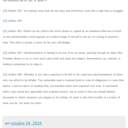
the emphasis fall on 'lust’ or 'good’?
»
[19]
Ibídem
321: «
of making virtue look far too easy and instinctive, more like a sigh than a struggle»
[20]
Ibídem
355.
[21]
Ibídem
401:
Rather as the child in the mirror phase is cajoled by an idealised reflection of itself,
so the sentimentalist misrecognises an exalted image of himself in the act of coming to another’s
help. The other is simply a mirror for his own self-delight.
[22]
Ibídem
367: «
Sentimentalism is feeling in excess of its occasion, passing through its object like
Freudian desire so as to curve back upon itself and rejoin the subject; benevolence, by contrast, is
feeling in proportion to its object» .
[23]
Ibídem
346: «
Morality is too vital a question to be left to the capricious big-heartedness of those
who can afford to be affable. The vulnerable need a material bond or code of obligations to cover their
backs, a precise piece of wording they can brandish when their superiors turn sour. A rule-bound
ethics may sound less agreeable than a genial impulse, but its point is that you should behave
humanely to others whatever you happen to be feeling. Its point is also that morality is a matter of
what you do, not what you feel».
en
octubre 24, 2024