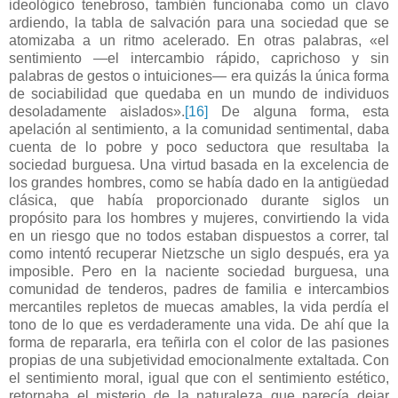
ideológico tenebroso, también funcionaba como un clavo
ardiendo, la tabla de salvación para una sociedad que se
atomizaba a un ritmo acelerado. En otras palabras, «el
sentimiento —el intercambio rápido, caprichoso y sin
palabras de gestos o intuiciones— era quizás la única forma
de sociabilidad que quedaba en un mundo de individuos
desoladamente aislados».
[16]
De alguna forma, esta
apelación al sentimiento, a la comunidad sentimental, daba
cuenta de lo pobre y poco seductora que resultaba la
sociedad burguesa. Una virtud basada en la excelencia de
los grandes hombres, como se había dado en la antigüedad
clásica, que había proporcionado durante siglos un
propósito para los hombres y mujeres, convirtiendo la vida
en un riesgo que no todos estaban dispuestos a correr, tal
como intentó recuperar Nietzsche un siglo después, era ya
imposible. Pero en la naciente sociedad burguesa, una
comunidad de tenderos, padres de familia e intercambios
mercantiles repletos de muecas amables, la vida perdía el
tono de lo que es verdaderamente una vida. De ahí que la
forma de repararla, era teñirla con el color de las pasiones
propias de una subjetividad emocionalmente extaltada. Con
el sentimiento moral, igual que con el sentimiento estético,
retornaba el misterio de la naturaleza que parecía dejar