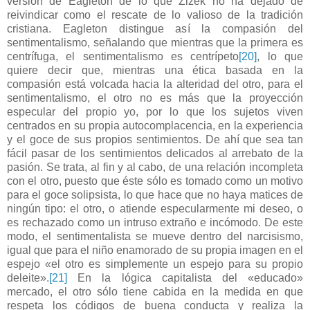
versión de Eagleton de lo que Žižek no ha dejado de
reivindicar como el rescate de lo valioso de la tradición
cristiana. Eagleton distingue así la compasión del
sentimentalismo, señalando que mientras que la primera es
centrífuga, el sentimentalismo es centrípeto
[20]
, lo que
quiere decir que, mientras una ética basada en la
compasión está volcada hacia la alteridad del otro, para el
sentimentalismo, el otro no es más que la proyección
especular del propio yo, por lo que los sujetos viven
centrados en su propia autocomplacencia, en la experiencia
y el goce de sus propios sentimientos. De ahí que sea tan
fácil pasar de los sentimientos delicados al arrebato de la
pasión. Se trata, al fin y al cabo, de una relación incompleta
con el otro, puesto que éste sólo es tomado como un motivo
para el goce solipsista, lo que hace que no haya matices de
ningún tipo: el otro, o atiende especularmente mi deseo, o
es rechazado como un intruso extraño e incómodo. De este
modo, el sentimentalista se mueve dentro del narcisismo,
igual que para el niño enamorado de su propia imagen en el
espejo «el otro es simplemente un espejo para su propio
deleite».
[21]
En la lógica capitalista del «educado»
mercado, el otro sólo tiene cabida en la medida en que
respeta los códigos de buena conducta y realiza la