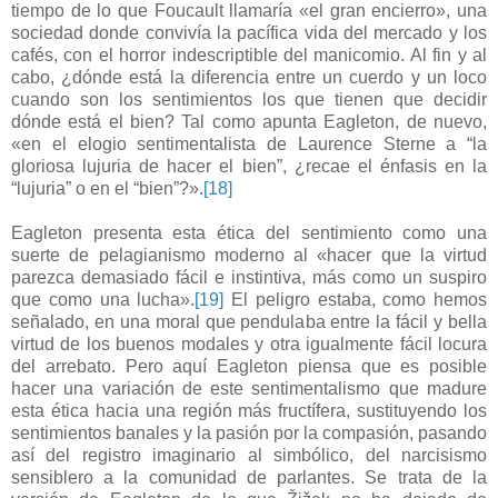
tiempo de lo que Foucault llamaría «el gran encierro», una
sociedad donde convivía la pacífica vida del mercado y los
cafés, con el horror indescriptible del manicomio. Al fin y al
cabo, ¿dónde está la diferencia entre un cuerdo y un loco
cuando son los sentimientos los que tienen que decidir
dónde está el bien? Tal como apunta Eagleton, de nuevo,
«en el elogio sentimentalista de Laurence Sterne a “la
gloriosa lujuria de hacer el bien”, ¿recae el énfasis en la
“lujuria” o en el “bien”?».
[18]
Eagleton presenta esta ética del sentimiento como una
suerte de pelagianismo moderno al «hacer que la virtud
parezca demasiado fácil e instintiva, más como un suspiro
que como una lucha».
[19]
El peligro estaba, como hemos
señalado, en una moral que pendulaba entre la fácil y bella
virtud de los buenos modales y otra igualmente fácil locura
del arrebato. Pero aquí Eagleton piensa que es posible
hacer una variación de este sentimentalismo que madure
esta ética hacia una región más fructífera, sustituyendo los
sentimientos banales y la pasión por la compasión, pasando
así del registro imaginario al simbólico, del narcisismo
sensiblero a la comunidad de parlantes. Se trata de la