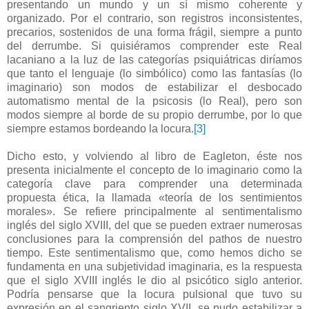
presentando un mundo y un sí mismo coherente y
organizado. Por el contrario, son registros inconsistentes,
precarios, sostenidos de una forma frágil, siempre a punto
del derrumbe. Si quisiéramos comprender este Real
lacaniano a la luz de las categorías psiquiátricas diríamos
que tanto el lenguaje (lo simbólico) como las fantasías (lo
imaginario) son modos de estabilizar el desbocado
automatismo mental de la psicosis (lo Real), pero son
modos siempre al borde de su propio derrumbe, por lo que
siempre estamos bordeando la locura.
[3]
Dicho esto, y volviendo al libro de Eagleton, éste nos
presenta inicialmente el concepto de lo imaginario como la
categoría clave para comprender una determinada
propuesta ética, la llamada «teoría de los sentimientos
morales». Se refiere principalmente al sentimentalismo
inglés del siglo XVIII, del que se pueden extraer numerosas
conclusiones para la comprensión del pathos de nuestro
tiempo. Este sentimentalismo que, como hemos dicho se
fundamenta en una subjetividad imaginaria, es la respuesta
que el siglo XVIII inglés le dio al psicótico siglo anterior.
Podría pensarse que la locura pulsional que tuvo su
expresión en el sangriento siglo XVII, se pudo estabilizar a