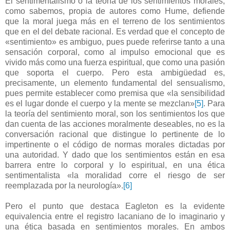
El sentimentalismo o la teoría de los sentimientos morales,
como sabemos, propia de autores como Hume, defiende
que la moral juega más en el terreno de los sentimientos
que en el del debate racional. Es verdad que el concepto de
«sentimiento» es ambiguo, pues puede referirse tanto a una
sensación corporal, como al impulso emocional que es
vivido más como una fuerza espiritual, que como una pasión
que soporta el cuerpo. Pero esta ambigüedad es,
precisamente, un elemento fundamental del sensualismo,
pues permite establecer como premisa que «la sensibilidad
es el lugar donde el cuerpo y la mente se mezclan»
[5]
. Para
la teoría del sentimiento moral, son los sentimientos los que
dan cuenta de las acciones moralmente deseables, no es la
conversación racional que distingue lo pertinente de lo
impertinente o el código de normas morales dictadas por
una autoridad. Y dado que los sentimientos están en esa
barrera entre lo corporal y lo espiritual, en una ética
sentimentalista «la moralidad corre el riesgo de ser
reemplazada por la neurología».
[6]
Pero el punto que destaca Eagleton es la evidente
equivalencia entre el registro lacaniano de lo imaginario y
una ética basada en sentimientos morales. En ambos