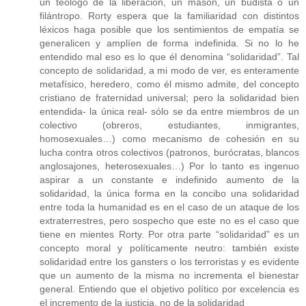
un teólogo de la liberación, un masón, un budista o un
filántropo. Rorty espera que la familiaridad con distintos
léxicos haga posible que los sentimientos de empatía se
generalicen y amplíen de forma indefinida. Si no lo he
entendido mal eso es lo que él denomina “solidaridad”. Tal
concepto de solidaridad, a mi modo de ver, es enteramente
metafísico, heredero, como él mismo admite, del concepto
cristiano de fraternidad universal; pero la solidaridad bien
entendida- la única real- sólo se da entre miembros de un
colectivo (obreros, estudiantes, inmigrantes,
homosexuales…) como mecanismo de cohesión en su
lucha contra otros colectivos (patronos, burócratas, blancos
anglosajones, heterosexuales…) Por lo tanto es ingenuo
aspirar a un constante e indefinido aumento de la
solidaridad, la única forma en la concibo una solidaridad
entre toda la humanidad es en el caso de un ataque de los
extraterrestres, pero sospecho que este no es el caso que
tiene en mientes Rorty. Por otra parte “solidaridad” es un
concepto moral y políticamente neutro: también existe
solidaridad entre los gansters o los terroristas y es evidente
que un aumento de la misma no incrementa el bienestar
general. Entiendo que el objetivo político por excelencia es
el incremento de la justicia, no de la solidaridad