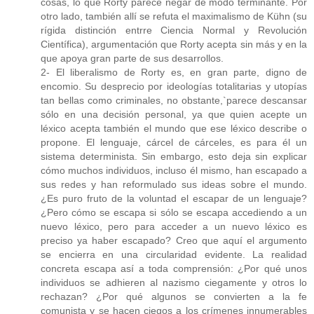
cosas, lo que Rorty parece negar de modo terminante. Por
otro lado, también allí se refuta el maximalismo de Kühn (su
rígida distinción entrre Ciencia Normal y Revolución
Científica), argumentación que Rorty acepta sin más y en la
que apoya gran parte de sus desarrollos.
2- El liberalismo de Rorty es, en gran parte, digno de
encomio. Su desprecio por ideologías totalitarias y utopías
tan bellas como criminales, no obstante,`parece descansar
sólo en una decisión personal, ya que quien acepte un
léxico acepta también el mundo que ese léxico describe o
propone. El lenguaje, cárcel de cárceles, es para él un
sistema determinista. Sin embargo, esto deja sin explicar
cómo muchos individuos, incluso él mismo, han escapado a
sus redes y han reformulado sus ideas sobre el mundo.
¿Es puro fruto de la voluntad el escapar de un lenguaje?
¿Pero cómo se escapa si sólo se escapa accediendo a un
nuevo léxico, pero para acceder a un nuevo léxico es
preciso ya haber escapado? Creo que aquí el argumento
se encierra en una circularidad evidente. La realidad
concreta escapa así a toda comprensión: ¿Por qué unos
individuos se adhieren al nazismo ciegamente y otros lo
rechazan? ¿Por qué algunos se convierten a la fe
comunista y se hacen ciegos a los crímenes innumerables