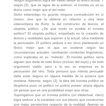
Ningún argumento logra ser válido desde su léxico actual. Y
según (3), que se sigue de lo anterior, el ironista no ve su
léxico como mejor que el del resto.
Dicho estereotipo no guarda ninguna contradicción en sí
mismo, sino que la obtiene en relación a otra tesis
estereotípica de Rorty: la del constructor de léxicos, el
utopista político. ¿De qué modo es posible el ironista
político? El utopista político, empeñado en la creación de
léxicos y realidades que superen a la actual, obra mediante
la persuasión. El político seduce a los otros planteando un
léxico mejor que el que se sostiene según las
circunstancias actuales, cambiando conductas lingüísticas,
como explicaba en su “método”. El ironista político sería
alguien que duda de todo léxico (incluso del suyo) y de todo
argumento viable, pero a la vez su empresa es la
persuasión del otro. Toda persona que intenta persuadir
debe estar segura en alguna medida de la postura que
sostiene. Además, según (3), la idea del ironista político se
desploma pues un político no podría poseer utopía alguna
sin pensar que es una posibilidad mejor que otras.
Supongamos que un ironista político (un intelectual, claro)
logra seducir a la sociedad con sus planes que construirían
una mejor perspectiva respecto de la realidad. Apenas se