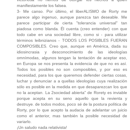
manifiestamente los falsea.
3- Me canso. Por último, el liberALISMO de Rorty me
parece algo ingenuo, aunque parezca tan deseable. Me
parece participar de cierta "tolerancia universal" tan
piadosa como blanda. Él cuenta (creo entender) con que
todo cabe en una sociedad libre, como si - para utilizar
términos leibnizianos - TODOS LOS POSIBLES FUERAN
COMPOSIBLES. Creo que, aunque en América, dada su
idiosincrasia y desconocimiento de las ideologías
omnímodas, algunos tengan la tentación de aceptar eso,
en Europa se nos presenta la evidencia de que no es así.
Todos los posibles no son composibles, y por eso es
necesidad, para los que queremos defender ciertas cosas,
luchar y denunciar a a quellas ideologías cuya realización
sólo es posible en la medida en que desaparezcan los que
no la aceptan. La 2sociedad abierta" de Rorety es inviable
porque acepta en su seno aquello que la revienta y
destruye. de todos modos, poco sé de la postura política de
Rorty, por lo que acepto la audacia de adelantar un juicio
como el anterior, mas también la posible necesidad de
variarlo.
¡Un saludo nada relativista!