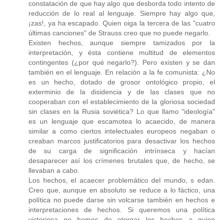
constatación de que hay algo que desborda todo intento de
reducción de lo real al lenguaje. Siempre hay algo que,
¡zas!, ya ha escapado. Quien oiga la tercera de las "cuatro
últimas canciones" de Strauss creo que no puede negarlo.
Existen hechos, aunque siempre tamizados por la
interpretación, y ésta contiene multitud de elementos
contingentes (¿por qué negarlo?). Pero existen y se dan
también en el lenguaje. En relación a la fe comunista: ¿No
es un hecho, dotado de grosor ontológico propio, el
exterminio de la disidencia y de las clases que no
cooperaban con el establecimiento de la gloriosa sociedad
sin clases en la Rusia soviética? Lo que llamo "ideología"
es un lenguaje que escamotea lo acaecido, de manera
similar a como ciertos intelectuales europeos negaban o
creaban marcos justificatorios para desactivar los hechos
de su carga de significación intrínseca y hacían
desaparecer así los crímenes brutales que, de hecho, se
llevaban a cabo.
Los hechos, el acaecer problemático del mundo, s edan.
Creo que, aunque en absoluto se reduce a lo fáctico, una
política no puede darse sin volcarse también en hechos e
interpretaciones de hechos. Si queremos una política
victoriosa no hemos de otorgar los hechos a quien