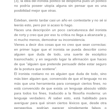
(3), la idea del ironista político se desploma pues un político
no podría poseer utopía alguna sin pensar que es una
posibilidad mejor que otras.
Esteban, siento tardar casi un año en contestarte y no sé si
leerás esto, pero por si acaso lo hago.
Haces una descripción un poco caricaturesca del ironista
de rorty y creo que por eso tu crítica no llega a alcanzarle y,
ni mucho menos, demostrar su inconsistencia.
Vienes a decir dos cosas que no creo que sean correctas:
en primer lugar que el ironista se pueda describir como
alguien que duda de todo, una suerte de escéptico
trasnochado; y en segundo lugar la afirmación que haces
de que "alguien que pretende persuadir debe estar seguro
de la postura que sostiene".
El ironista rostiano no es alguien que duda de todo, sino
más bien alguien que, convencido de que el lenguaje no es
más que una herramienta para conseguir ciertos fines, no
está convencido de que exista un lenguaje absouto válido
para todos los fines, traducido a la filosofía moderna: un
lenguaje verdadero. Al saber esto, está habilitado para
averiguar para qué sirven ciertos léxicos que, desde otra
perspectiva, podrían parecer símplemente falsos o