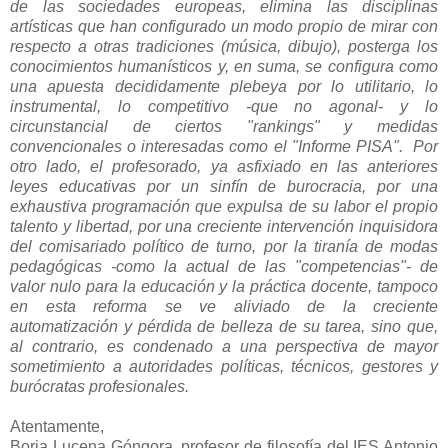
de las sociedades europeas, elimina las disciplinas
artísticas que han configurado un modo propio de mirar con
respecto a otras tradiciones (música, dibujo), posterga los
conocimientos humanísticos y, en suma, se configura como
una apuesta decididamente plebeya por lo utilitario, lo
instrumental, lo competitivo -que no agonal- y lo
circunstancial de ciertos "rankings" y medidas
convencionales o interesadas como el "Informe PISA". Por
otro lado, el profesorado, ya asfixiado en las anteriores
leyes educativas por un sinfín de burocracia, por una
exhaustiva programación que expulsa de su labor el propio
talento y libertad, por una creciente intervención inquisidora
del comisariado político de turno, por la tiranía de modas
pedagógicas -como la actual de las "competencias"- de
valor nulo para la educación y la práctica docente, tampoco
en esta reforma se ve aliviado de la creciente
automatización y pérdida de belleza de su tarea, sino que,
al contrario, es condenado a una perspectiva de mayor
sometimiento a autoridades políticas, técnicos, gestores y
burócratas profesionales.
Atentamente,
Borja Lucena Góngora, profesor de filosofía del IES Antonio